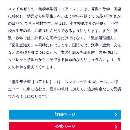
スマイルゼミの「無学年学習［コアトレ］」は、算数・数学、国語
に特化し、幼児から中学生レベルまで学年を超えて“先取り”や“さか
のぼり”ができる教材です。例えば、小学校低学年の子供が、小学
校高学年の単元に取り組んだりできるようになります。また、算
数・数学では、計算力を高めるだけではなく、「数的処理能力」
「図形認識力」を同時に伸ばします。国語では、漢字・語彙・文法
などの基礎を身につけながら、文の仕組みを読み解く力を伸ばし、
タブレット学習だからこそできる体系的なカリキュラムにより、学
力の体幹を鍛えてくれます。
「無学年学習［コアトレ］」は、スマイルゼミ 幼児コース、小学
生コースに申し込むと、従来の教材に加えて、追加料金なしで受講
できるようになります。
詳細ページ
公式ページ