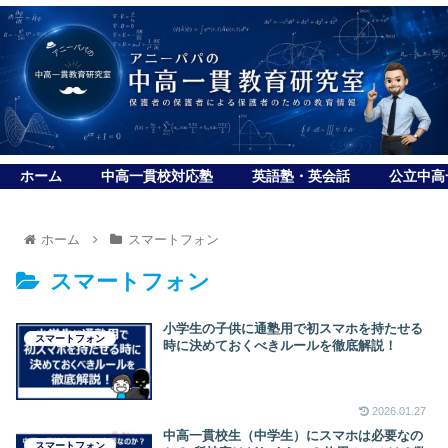
ホーム
中高一貫校対応塾
英語塾・英会話
公立中高
ホーム
スマートフォン
スマートフォン
小学生の子供に通塾用で初スマホを持たせる
スマートフォン
時に決めておくべきルールを徹底解説！
2026.01.27
中高一貫校生（中学生）にスマホは必要なの
スマートフォン