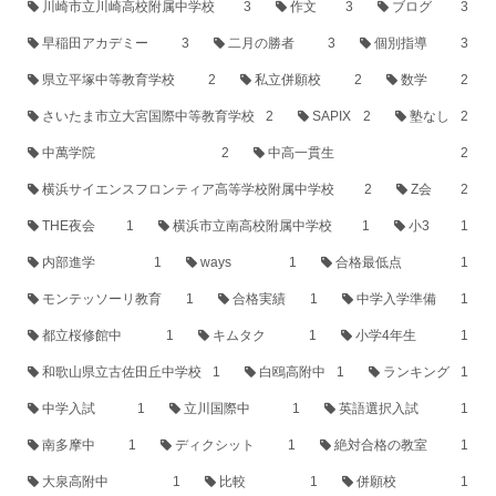
川崎市立川崎高校附属中学校
3
作文
3
ブログ
3
早稲田アカデミー
3
二月の勝者
3
個別指導
3
県立平塚中等教育学校
2
私立併願校
2
数学
2
さいたま市立大宮国際中等教育学校
2
SAPIX
2
塾なし
2
中萬学院
2
中高一貫生
2
横浜サイエンスフロンティア高等学校附属中学校
2
Z会
2
THE夜会
1
横浜市立南高校附属中学校
1
小3
1
内部進学
1
ways
1
合格最低点
1
モンテッソーリ教育
1
合格実績
1
中学入学準備
1
都立桜修館中
1
キムタク
1
小学4年生
1
和歌山県立古佐田丘中学校
1
白鴎高附中
1
ランキング
1
中学入試
1
立川国際中
1
英語選択入試
1
南多摩中
1
ディクシット
1
絶対合格の教室
1
大泉高附中
1
比較
1
併願校
1