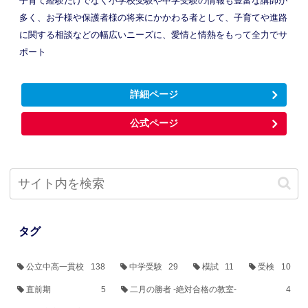
子育て経験だけでなく小学校受験や中学受験の情報も豊富な講師が
多く、お子様や保護者様の将来にかかわる者として、子育てや進路
に関する相談などの幅広いニーズに、愛情と情熱をもって全力でサ
ポート
詳細ページ
公式ページ
タグ
公立中高一貫校
138
中学受験
29
模試
11
受検
10
直前期
5
二月の勝者 -絶対合格の教室-
4