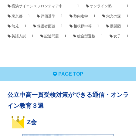
横浜サイエンスフロンティア中
1
オンライン塾
1
東京都
1
評価基準
1
塾内進学
1
栄光の森
1
幼児
1
保護者面談
1
相模原中等
1
展開図
1
英語入試
1
記述問題
1
総合型選抜
1
女子
1
PAGE TOP
公立中高一貫受検対策ができる通信・オンラ
イン教育３選
Z会