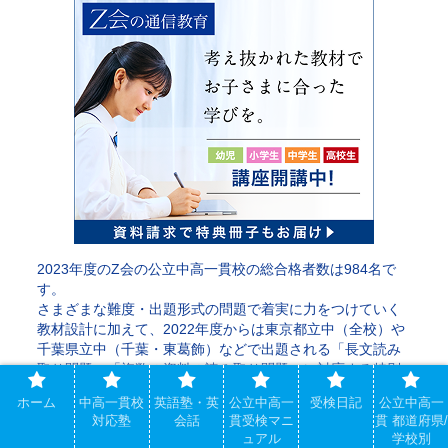
2023年度のZ会の公立中高一貫校の総合格者数は984名で
す。
さまざまな難度・出題形式の問題で着実に力をつけていく
教材設計に加えて、2022年度からは東京都立中（全校）や
千葉県立中（千葉・東葛飾）などで出題される「長文読み
取り問題」「複数の資料の読み取り問題」に対応する特別
回も追加。志望校にあわせた対策が可能です。難解な出題
ホーム
中高一貫校
英語塾・英
公立中高一
受検日記
公立中高一
形式に慣れ、限られた時間で正答にたどり着くためのトレ
対応塾
会話
貫受検マニ
貫 都道府県/
ーニングを行います。
ュアル
学校別