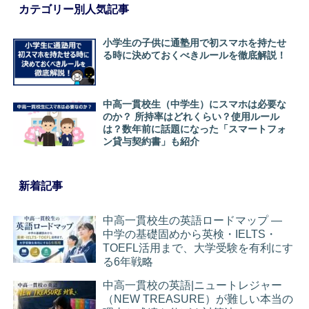
カテゴリー別人気記事
小学生の子供に通塾用で初スマホを持たせ
る時に決めておくべきルールを徹底解説！
中高一貫校生（中学生）にスマホは必要な
のか？ 所持率はどれくらい？使用ルール
は？数年前に話題になった「スマートフォ
ン貸与契約書」も紹介
新着記事
中高一貫校生の英語ロードマップ ―
中学の基礎固めから英検・IELTS・
TOEFL活用まで、大学受験を有利にす
る6年戦略
中高一貫校の英語|ニュートレジャー
（NEW TREASURE）が難しい本当の