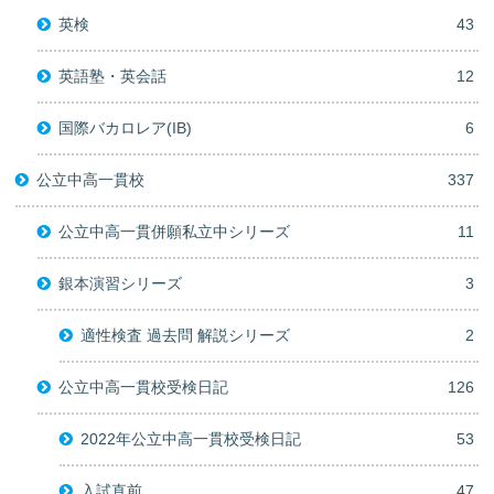
英検
43
英語塾・英会話
12
国際バカロレア(IB)
6
公立中高一貫校
337
公立中高一貫併願私立中シリーズ
11
銀本演習シリーズ
3
適性検査 過去問 解説シリーズ
2
公立中高一貫校受検日記
126
2022年公立中高一貫校受検日記
53
入試直前
47