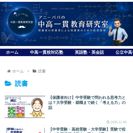
ホーム
中高一貫校対応塾
英語塾・英会話
公立中高
ホーム
読書
読書
【保護者向け】中学受験で問われる思考力と
雑記
は？大学受験・就職まで続く「考える力」の
話
2025.11.30
【中学受験・高校受験・大学受験】受験で役
学習教材