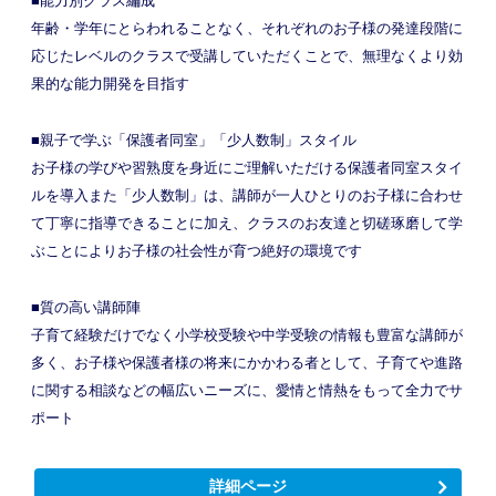
■能力別クラス編成
年齢・学年にとらわれることなく、それぞれのお子様の発達段階に
応じたレベルのクラスで受講していただくことで、無理なくより効
果的な能力開発を目指す
■親子で学ぶ「保護者同室」「少人数制」スタイル
お子様の学びや習熟度を身近にご理解いただける保護者同室スタイ
ルを導入また「少人数制」は、講師が一人ひとりのお子様に合わせ
て丁寧に指導できることに加え、クラスのお友達と切磋琢磨して学
ぶことによりお子様の社会性が育つ絶好の環境です
■質の高い講師陣
子育て経験だけでなく小学校受験や中学受験の情報も豊富な講師が
多く、お子様や保護者様の将来にかかわる者として、子育てや進路
に関する相談などの幅広いニーズに、愛情と情熱をもって全力でサ
ポート
詳細ページ