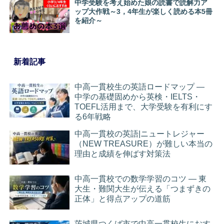
中学受験を考え始めた娘の読書で読解力ア
ップ大作戦～3，4年生が楽しく読める本5冊
を紹介～
新着記事
中高一貫校生の英語ロードマップ ―
中学の基礎固めから英検・IELTS・
TOEFL活用まで、大学受験を有利にす
る6年戦略
中高一貫校の英語|ニュートレジャー
（NEW TREASURE）が難しい本当の
理由と成績を伸ばす対策法
中高一貫校での数学学習のコツ ― 東
大生・難関大生が伝える「つまずきの
正体」と得点アップの道筋
茨城県つくば市で中高一貫校生におす