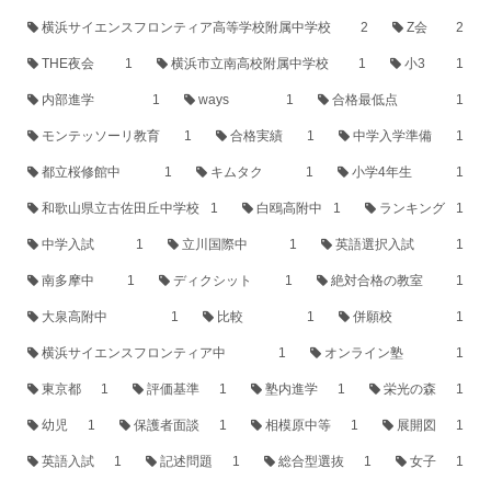
横浜サイエンスフロンティア高等学校附属中学校
2
Z会
2
THE夜会
1
横浜市立南高校附属中学校
1
小3
1
内部進学
1
ways
1
合格最低点
1
モンテッソーリ教育
1
合格実績
1
中学入学準備
1
都立桜修館中
1
キムタク
1
小学4年生
1
和歌山県立古佐田丘中学校
1
白鴎高附中
1
ランキング
1
中学入試
1
立川国際中
1
英語選択入試
1
南多摩中
1
ディクシット
1
絶対合格の教室
1
大泉高附中
1
比較
1
併願校
1
横浜サイエンスフロンティア中
1
オンライン塾
1
東京都
1
評価基準
1
塾内進学
1
栄光の森
1
幼児
1
保護者面談
1
相模原中等
1
展開図
1
英語入試
1
記述問題
1
総合型選抜
1
女子
1