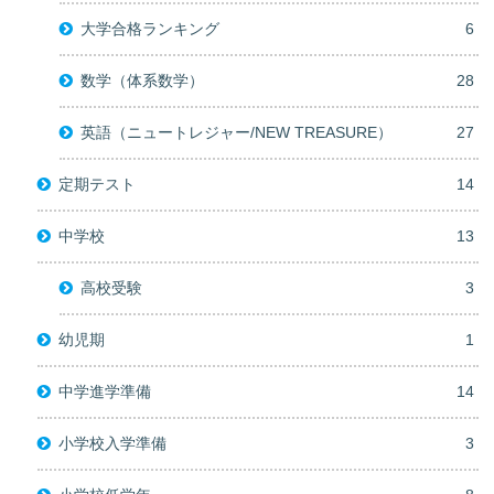
大学合格ランキング
6
数学（体系数学）
28
英語（ニュートレジャー/NEW TREASURE）
27
定期テスト
14
中学校
13
高校受験
3
幼児期
1
中学進学準備
14
小学校入学準備
3