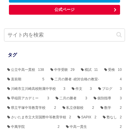
公式ページ
タグ
公立中高一貫校
138
中学受験
29
模試
11
受検
10
直前期
5
二月の勝者 -絶対合格の教室-
4
川崎市立川崎高校附属中学校
3
作文
3
ブログ
3
早稲田アカデミー
3
二月の勝者
3
個別指導
3
県立平塚中等教育学校
2
私立併願校
2
数学
2
さいたま市立大宮国際中等教育学校
2
SAPIX
2
塾なし
2
中萬学院
2
中高一貫生
2