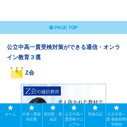
PAGE TOP
公立中高一貫受検対策ができる通信・オンラ
イン教育３選
Z会
ホーム
中高一貫校
英語塾・英
公立中高一
受検日記
公立中高一
対応塾
会話
貫受検マニ
貫 都道府県/
ュアル
学校別