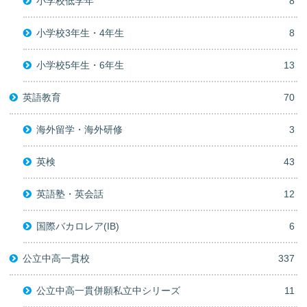
小学校低学年
8
小学校3年生・4年生
8
小学校5年生・6年生
13
英語教育
70
海外留学・海外研修
3
英検
43
英語塾・英会話
12
国際バカロレア(IB)
6
公立中高一貫校
337
公立中高一貫併願私立中シリーズ
11