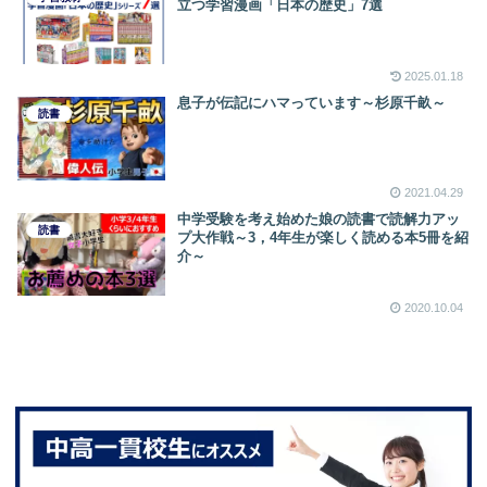
立つ学習漫画「日本の歴史」7選
2025.01.18
息子が伝記にハマっています～杉原千畝～
読書
2021.04.29
中学受験を考え始めた娘の読書で読解力アッ
読書
プ大作戦～3，4年生が楽しく読める本5冊を紹
介～
2020.10.04