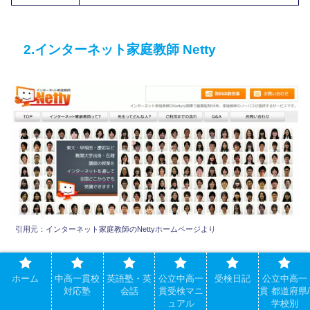
2.インターネット家庭教師 Netty
引用元：インターネット家庭教師のNettyホームページより
インターネット家庭教師のNettyは昭和58年創業の家庭教
ホーム
中高一貫校
英語塾・英
公立中高一
受検日記
公立中高一
師サービス大手のノーバスが提供するサービスです。
対応塾
会話
貫受検マニ
貫 都道府県/
ュアル
学校別