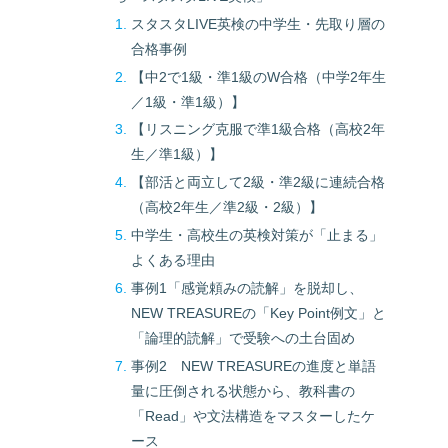
スタスタLIVE英検の中学生・先取り層の
合格事例
【中2で1級・準1級のW合格（中学2年生
／1級・準1級）】
【リスニング克服で準1級合格（高校2年
生／準1級）】
【部活と両立して2級・準2級に連続合格
（高校2年生／準2級・2級）】
中学生・高校生の英検対策が「止まる」
よくある理由
事例1「感覚頼みの読解」を脱却し、
NEW TREASUREの「Key Point例文」と
「論理的読解」で受験への土台固め
事例2 NEW TREASUREの進度と単語
量に圧倒される状態から、教科書の
「Read」や文法構造をマスターしたケ
ース