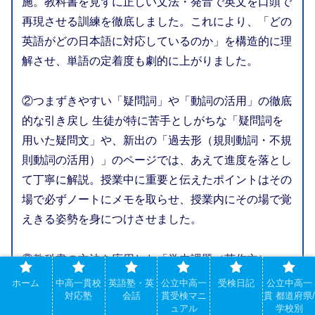
施。教科書を見ずに正しい文法・発音で英文を口頭で
再現させる訓練を徹底しました。これにより、「どの
英語がどの日本語に対応しているのか」を構造的に理
解させ、単語の定着度も劇的に上がりました。
②つまずきやすい「疑問詞」や「動詞の活用」の徹底
的な引き戻し 生徒が特に苦手としがちな「疑問詞を
用いた疑問文」や、新出の「過去形（規則動詞・不規
則動詞の活用）」のページでは、あえて進度を落とし
て丁寧に解説。授業中に重要と伝えたポイントはその
場で必ずノートにメモを取らせ、授業内にその場で覚
えきる姿勢を身につけさせました。
③教科書の文法を応用した「学内課題（英作文）」へ
の伴走 NEW TREASUREで学んだ文法を活かす学校
ホーム
中高一貫校
英語塾・英
公立中高一
受検日記
公立中高一
対応塾
会話
貫受検マニ
貫 都道府県/
のライティングプリント（「将来したいこと」などの
ュアル
学校別