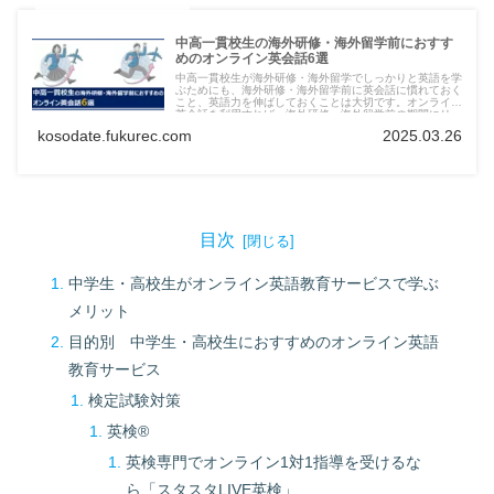
中高一貫校生の海外研修・海外留学前におすす
めのオンライン英会話6選
中高一貫校生が海外研修・海外留学でしっかりと英語を学
ぶためにも、海外研修・海外留学前に英会話に慣れておく
こと、英語力を伸ばしておくことは大切です。オンライン
英会話を利用すれば、海外研修・海外留学前の期間にリー
ズナブルな料金で英会話の練習に取り組めます。（※海外
kosodate.fukurec.com
2025.03.26
研修・海外留学から帰ってきた後は、英語学習のモチベー
ションが高い生徒が多いようです。海外研修・海外留学を
きっかけにオンライン英会話で使える英語の習得に活用す
るのも良いと思います）各オンライン英会話では無料体験
を提供しています。気になるサービスがあれば、まずは利
用してみるのがおすすめです！
目次
中学生・高校生がオンライン英語教育サービスで学ぶ
メリット
目的別 中学生・高校生におすすめのオンライン英語
教育サービス
検定試験対策
英検®
英検専門でオンライン1対1指導を受けるな
ら「スタスタLIVE英検」