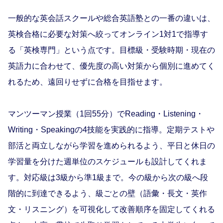
一般的な英会話スクールや総合英語塾との一番の違いは、
英検合格に必要な対策へ絞ってオンライン1対1で指導す
る「英検専門」という点です。目標級・受験時期・現在の
英語力に合わせて、優先度の高い対策から個別に進めてく
れるため、遠回りせずに合格を目指せます。
マンツーマン授業（1回55分）でReading・Listening・
Writing・Speakingの4技能を実践的に指導。定期テストや
部活と両立しながら学習を進められるよう、平日と休日の
学習量を分けた週単位のスケジュールも設計してくれま
す。対応級は3級から準1級まで。今の級から次の級へ段
階的に到達できるよう、級ごとの壁（語彙・長文・英作
文・リスニング）を可視化して改善順序を固定してくれる