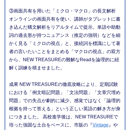
③画面共有を用いた「ミクロ・マクロ」の長文解析
オンラインの画面共有を使い、講師がタブレットに書
き込んだ構文解析をリアルタイムで提示。単語や助動
詞の過去形が持つニュアンス（推定の強弱）などを細
かく見る「ミクロの視点」と、接続詞を標識にして著
者の言いたいことをまとめる「マクロの視点」の双方
から、NEW TREASUREの難解なReadを論理的に紐
解く訓練を積ませました。
成果 NEW TREASUREの徹底攻略により、定期試験
における「例文暗記問題」「文法問題」「文章穴埋め
問題」での失点が劇的に減少。感覚ではなく「論理的
根拠を持って答える」という正しい英語の解き方が身
につきました。 高校進学後は、NEW TREASUREで
培った強固な土台をベースに、市販の『
Vintage
』や