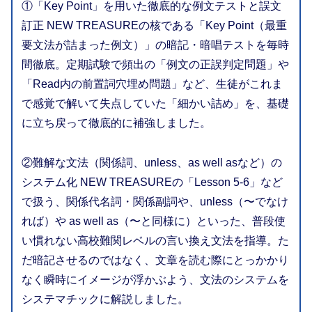
①「Key Point」を用いた徹底的な例文テストと誤文
訂正 NEW TREASUREの核である「Key Point（最重
要文法が詰まった例文）」の暗記・暗唱テストを毎時
間徹底。定期試験で頻出の「例文の正誤判定問題」や
「Read内の前置詞穴埋め問題」など、生徒がこれま
で感覚で解いて失点していた「細かい詰め」を、基礎
に立ち戻って徹底的に補強しました。
②難解な文法（関係詞、unless、as well asなど）の
システム化 NEW TREASUREの「Lesson 5-6」など
で扱う、関係代名詞・関係副詞や、unless（〜でなけ
れば）や as well as（〜と同様に）といった、普段使
い慣れない高校難関レベルの言い換え文法を指導。た
だ暗記させるのではなく、文章を読む際にとっかかり
なく瞬時にイメージが浮かぶよう、文法のシステムを
システマチックに解説しました。