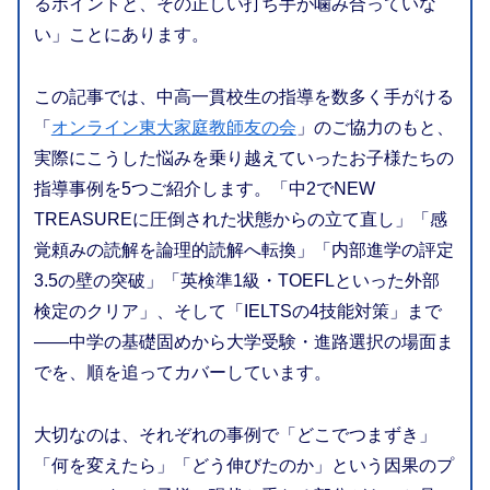
るポイントと、その正しい打ち手が噛み合っていな
い」ことにあります。
この記事では、中高一貫校生の指導を数多く手がける
「
オンライン東大家庭教師友の会
」のご協力のもと、
実際にこうした悩みを乗り越えていったお子様たちの
指導事例を5つご紹介します。「中2でNEW
TREASUREに圧倒された状態からの立て直し」「感
覚頼みの読解を論理的読解へ転換」「内部進学の評定
3.5の壁の突破」「英検準1級・TOEFLといった外部
検定のクリア」、そして「IELTSの4技能対策」まで
――中学の基礎固めから大学受験・進路選択の場面ま
でを、順を追ってカバーしています。
大切なのは、それぞれの事例で「どこでつまずき」
「何を変えたら」「どう伸びたのか」という因果のプ