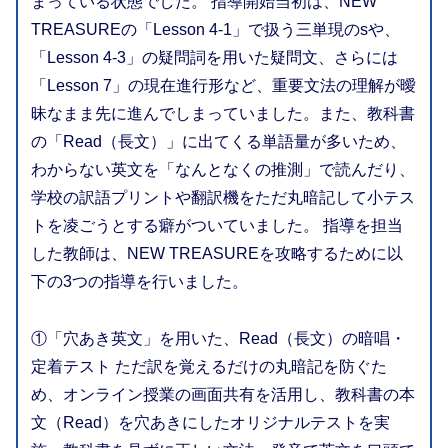
まっている状態でした。 指導開始当初は、NEW
TREASUREの「Lesson 4-1」で扱う三単現のsや、
「Lesson 4-3」の疑問詞を用いた疑問文、さらには
「Lesson 7」の現在進行形など、重要文法の理解が曖
昧なまま先に進んでしまっていました。また、教科書
の「Read（長文）」に出てくる単語量が多いため、
わからない英文を「なんとなくの推測」で読んだり、
学校の訳語プリントや翻訳機をただ丸暗記して小テス
トを凌ごうとする癖がついていました。 指導を担当
した教師は、NEW TREASUREを攻略するために以
下の3つの指導を行いました。
①「穴あき英文」を用いた、Read（長文）の暗唱・
定着テスト ただ訳を覚えるだけの丸暗記を防ぐた
め、オンライン授業の画面共有を活用し、教科書の本
文（Read）を穴あきにしたオリジナルテストを実