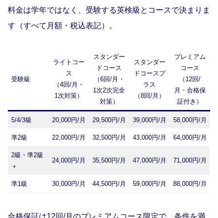
料金は学年ではなく、受験する英検級とコースで決まりま
す（すべて月額・税込表記）。
スタンダー
プレミアム
ライトコー
スタンダー
ドコース
コース
ス
ドコースプ
受験級
（6回/月・
（12回/
（4回/月・
ラス
1次2次完全
月・合格保
1次対策）
（8回/月）
対策）
証付き）
5/4/3級
20,000円/月
29,500円/月
39,000円/月
58,000円/月
準2級
22,000円/月
32,500円/月
43,000円/月
64,000円/月
2級・準2級
24,000円/月
35,500円/月
47,000円/月
71,000円/月
＋
準1級
30,000円/月
44,500円/月
59,000円/月
88,000円/月
合格保証は12回/月のプレミアムコース限定で、条件を満