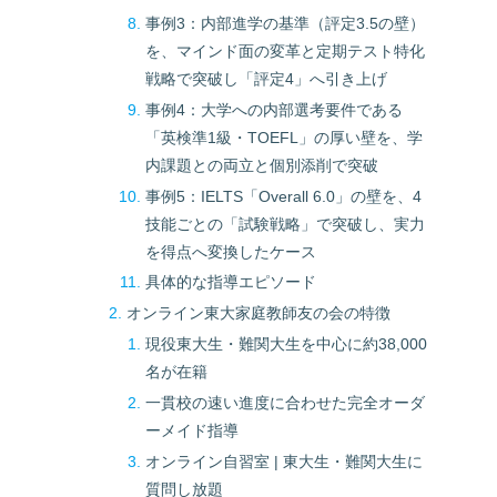
事例3：内部進学の基準（評定3.5の壁）
を、マインド面の変革と定期テスト特化
戦略で突破し「評定4」へ引き上げ
事例4：大学への内部選考要件である
「英検準1級・TOEFL」の厚い壁を、学
内課題との両立と個別添削で突破
事例5：IELTS「Overall 6.0」の壁を、4
技能ごとの「試験戦略」で突破し、実力
を得点へ変換したケース
具体的な指導エピソード
オンライン東大家庭教師友の会の特徴
現役東大生・難関大生を中心に約38,000
名が在籍
一貫校の速い進度に合わせた完全オーダ
ーメイド指導
オンライン自習室 | 東大生・難関大生に
質問し放題