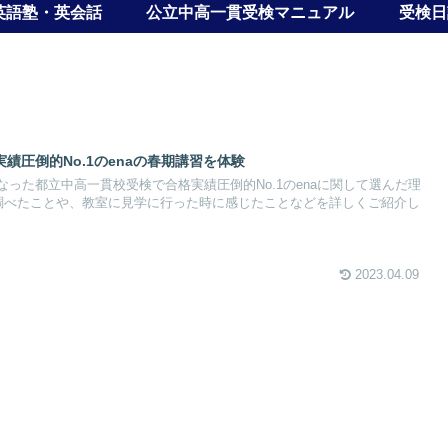
英語塾・英会話
公立中高一貫受検マニュアル
受検日
績圧倒的No.1のenaの春期講習を体験
った都立中高一貫校受検で合格実績圧倒的No.1のenaに関して選んだ理
ど調べたことや、教室に見学に行った時に感じたことなどを詳しくご紹介し
2023.04.09