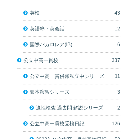
英検
43
英語塾・英会話
12
国際バカロレア(IB)
6
公立中高一貫校
337
公立中高一貫併願私立中シリーズ
11
銀本演習シリーズ
3
適性検査 過去問 解説シリーズ
2
公立中高一貫校受検日記
126