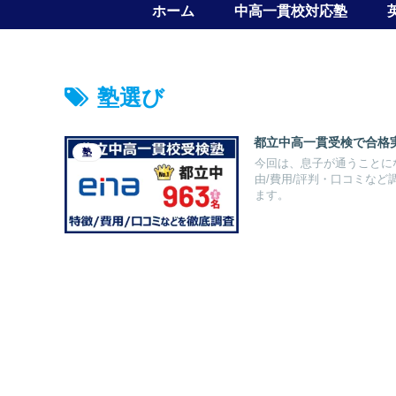
ホーム
中高一貫校対応塾
塾選び
都立中高一貫受検で合格実
塾
今回は、息子が通うことにな
由/費用/評判・口コミな
ます。