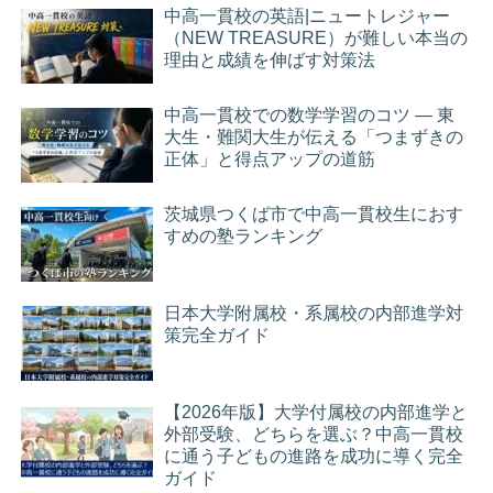
中高一貫校の英語|ニュートレジャー
（NEW TREASURE）が難しい本当の
理由と成績を伸ばす対策法
中高一貫校での数学学習のコツ ― 東
大生・難関大生が伝える「つまずきの
正体」と得点アップの道筋
茨城県つくば市で中高一貫校生におす
すめの塾ランキング
日本大学附属校・系属校の内部進学対
策完全ガイド
【2026年版】大学付属校の内部進学と
外部受験、どちらを選ぶ？中高一貫校
に通う子どもの進路を成功に導く完全
ガイド