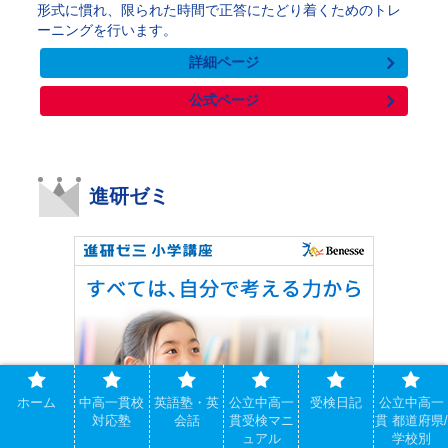
形式に慣れ、限られた時間で正答にたどり着くためのトレ
ーニングを行います。
詳細ページ
公式ページ
進研ゼミ
ホーム
中高一貫校
英語塾・英
公立中高一
受検日記
公立中高一
対応塾
会話
貫受検マニ
貫 都道府県/
ュアル
学校別