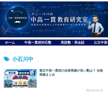
ホーム
中高一貫校対応塾
英語塾・英会話
公立中高
小石川中
都立中高一貫校の合格実績が良い塾は？ 合格
東京都
実績まとめ
2023.03.20