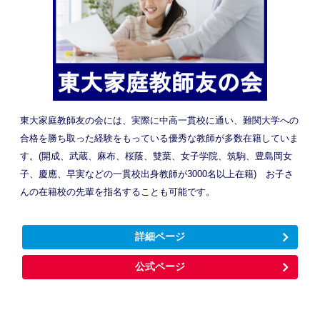
東大家庭教師友の会には、実際に中高一貫校に通い、難関大学への
合格を勝ち取った経験をもっている優秀な教師が多数在籍していま
す。(開成、武蔵、麻布、桜蔭、雙葉、女子学院、筑駒、豊島岡女
子、慶應、早実などの一貫校出身教師が3000名以上在籍) お子さ
んの在籍校の先輩を指名することも可能です。
詳細ページ
公式ページ