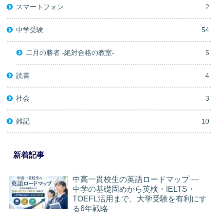
スマートフォン
2
中学受験
54
二月の勝者 -絶対合格の教室-
5
読書
4
社会
3
雑記
10
新着記事
中高一貫校生の英語ロードマップ ―
中学の基礎固めから英検・IELTS・
TOEFL活用まで、大学受験を有利にす
る6年戦略