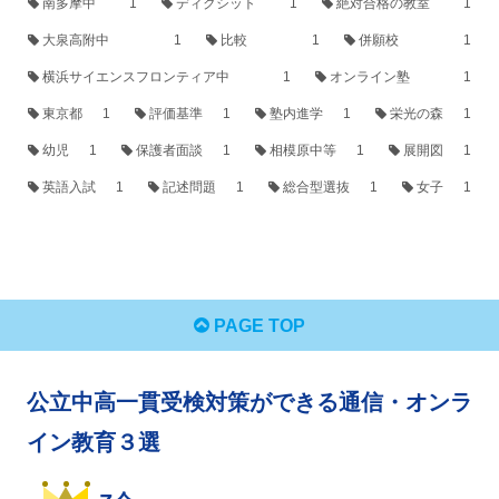
南多摩中
1
ディクシット
1
絶対合格の教室
1
大泉高附中
1
比較
1
併願校
1
横浜サイエンスフロンティア中
1
オンライン塾
1
東京都
1
評価基準
1
塾内進学
1
栄光の森
1
幼児
1
保護者面談
1
相模原中等
1
展開図
1
英語入試
1
記述問題
1
総合型選抜
1
女子
1
PAGE TOP
公立中高一貫受検対策ができる通信・オンラ
イン教育３選