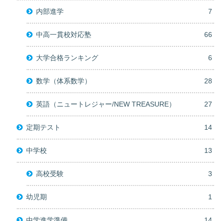
内部進学
7
中高一貫校対応塾
66
大学合格ランキング
6
数学（体系数学）
28
英語（ニュートレジャー/NEW TREASURE）
27
定期テスト
14
中学校
13
高校受験
3
幼児期
1
中学進学準備
14