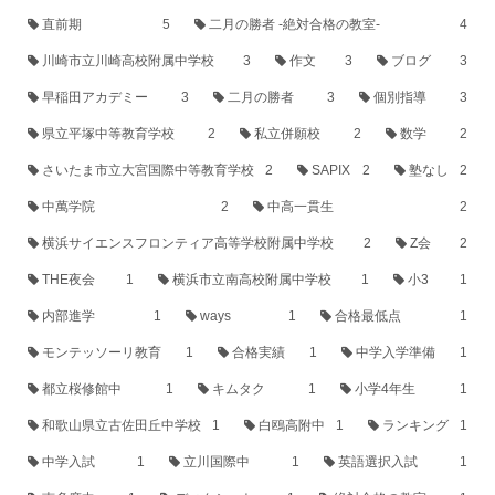
直前期
5
二月の勝者 -絶対合格の教室-
4
川崎市立川崎高校附属中学校
3
作文
3
ブログ
3
早稲田アカデミー
3
二月の勝者
3
個別指導
3
県立平塚中等教育学校
2
私立併願校
2
数学
2
さいたま市立大宮国際中等教育学校
2
SAPIX
2
塾なし
2
中萬学院
2
中高一貫生
2
横浜サイエンスフロンティア高等学校附属中学校
2
Z会
2
THE夜会
1
横浜市立南高校附属中学校
1
小3
1
内部進学
1
ways
1
合格最低点
1
モンテッソーリ教育
1
合格実績
1
中学入学準備
1
都立桜修館中
1
キムタク
1
小学4年生
1
和歌山県立古佐田丘中学校
1
白鴎高附中
1
ランキング
1
中学入試
1
立川国際中
1
英語選択入試
1