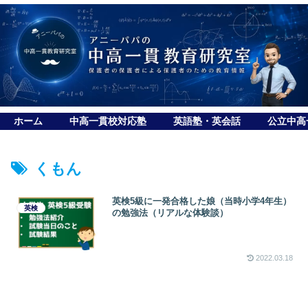
ホーム
中高一貫校対応塾
英語塾・英会話
公立中高
くもん
英検5級に一発合格した娘（当時小学4年生）
英検
の勉強法（リアルな体験談）
2022.03.18