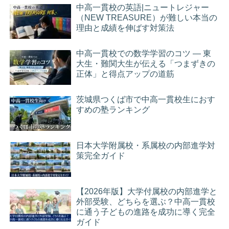
中高一貫校の英語|ニュートレジャー
（NEW TREASURE）が難しい本当の
理由と成績を伸ばす対策法
中高一貫校での数学学習のコツ ― 東
大生・難関大生が伝える「つまずきの
正体」と得点アップの道筋
茨城県つくば市で中高一貫校生におす
すめの塾ランキング
日本大学附属校・系属校の内部進学対
策完全ガイド
【2026年版】大学付属校の内部進学と
外部受験、どちらを選ぶ？中高一貫校
に通う子どもの進路を成功に導く完全
ガイド