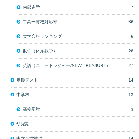
内部進学
7
中高一貫校対応塾
66
大学合格ランキング
6
数学（体系数学）
28
英語（ニュートレジャー/NEW TREASURE）
27
定期テスト
14
中学校
13
高校受験
3
幼児期
1
中学進学準備
14