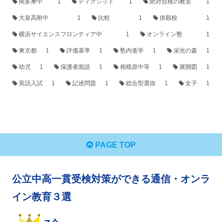
南多摩中
1
ディクシット
1
絶対合格の教室
1
大泉高附中
1
比較
1
併願校
1
横浜サイエンスフロンティア中
1
オンライン塾
1
東京都
1
評価基準
1
塾内進学
1
栄光の森
1
幼児
1
保護者面談
1
相模原中等
1
展開図
1
英語入試
1
記述問題
1
総合型選抜
1
女子
1
PAGE TOP
公立中高一貫受検対策ができる通信・オンラ
イン教育３選