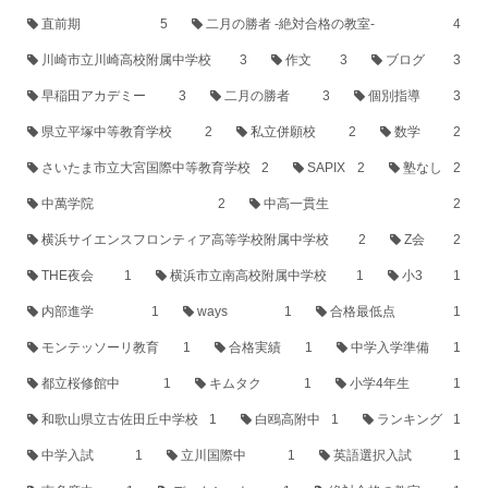
直前期
5
二月の勝者 -絶対合格の教室-
4
川崎市立川崎高校附属中学校
3
作文
3
ブログ
3
早稲田アカデミー
3
二月の勝者
3
個別指導
3
県立平塚中等教育学校
2
私立併願校
2
数学
2
さいたま市立大宮国際中等教育学校
2
SAPIX
2
塾なし
2
中萬学院
2
中高一貫生
2
横浜サイエンスフロンティア高等学校附属中学校
2
Z会
2
THE夜会
1
横浜市立南高校附属中学校
1
小3
1
内部進学
1
ways
1
合格最低点
1
モンテッソーリ教育
1
合格実績
1
中学入学準備
1
都立桜修館中
1
キムタク
1
小学4年生
1
和歌山県立古佐田丘中学校
1
白鴎高附中
1
ランキング
1
中学入試
1
立川国際中
1
英語選択入試
1