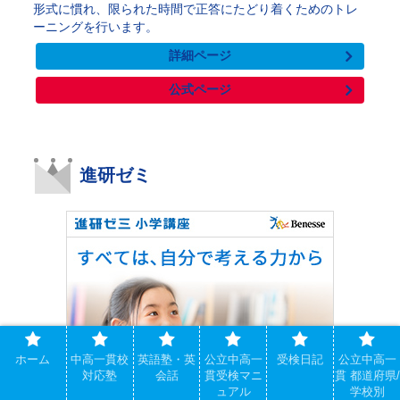
形式に慣れ、限られた時間で正答にたどり着くためのトレ
ーニングを行います。
詳細ページ
公式ページ
進研ゼミ
ホーム
中高一貫校
英語塾・英
公立中高一
受検日記
公立中高一
対応塾
会話
貫受検マニ
貫 都道府県/
ュアル
学校別