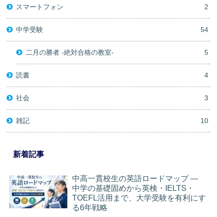
スマートフォン
2
中学受験
54
二月の勝者 -絶対合格の教室-
5
読書
4
社会
3
雑記
10
新着記事
中高一貫校生の英語ロードマップ ―
中学の基礎固めから英検・IELTS・
TOEFL活用まで、大学受験を有利にす
る6年戦略