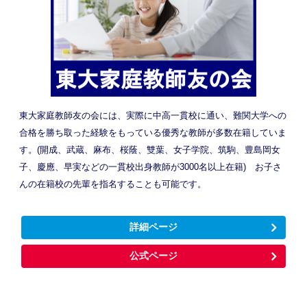
東大家庭教師友の会には、実際に中高一貫校に通い、難関大学への
合格を勝ち取った経験をもっている優秀な教師が多数在籍していま
す。(開成、武蔵、麻布、桜蔭、雙葉、女子学院、筑駒、豊島岡女
子、慶應、早実などの一貫校出身教師が3000名以上在籍) お子さ
んの在籍校の先輩を指名することも可能です。
詳細ページ
公式ページ