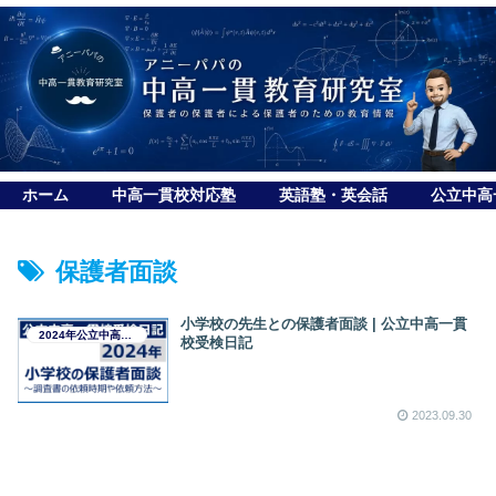
ホーム
中高一貫校対応塾
英語塾・英会話
公立中高
保護者面談
小学校の先生との保護者面談 | 公立中高一貫
2024年公立中高一貫校受検日記
校受検日記
2023.09.30