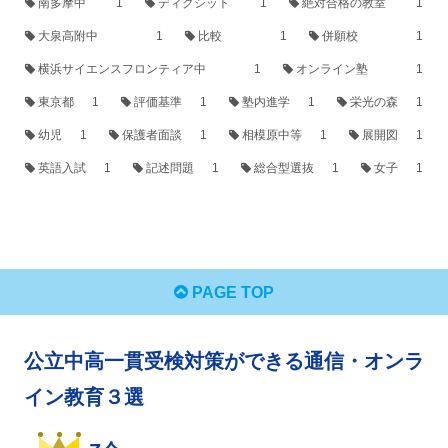
南多摩中
1
ディクシット
1
絶対合格の教室
1
大泉高附中
1
比較
1
併願校
1
横浜サイエンスフロンティア中
1
オンライン塾
1
東京都
1
評価基準
1
塾内進学
1
栄光の森
1
幼児
1
保護者面談
1
相模原中等
1
展開図
1
英語入試
1
記述問題
1
総合型選抜
1
女子
1
PAGE TOP
公立中高一貫受検対策ができる通信・オンラ
イン教育３選