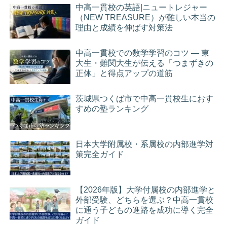
中高一貫校の英語|ニュートレジャー
（NEW TREASURE）が難しい本当の
理由と成績を伸ばす対策法
中高一貫校での数学学習のコツ ― 東
大生・難関大生が伝える「つまずきの
正体」と得点アップの道筋
茨城県つくば市で中高一貫校生におす
すめの塾ランキング
日本大学附属校・系属校の内部進学対
策完全ガイド
【2026年版】大学付属校の内部進学と
外部受験、どちらを選ぶ？中高一貫校
に通う子どもの進路を成功に導く完全
ガイド