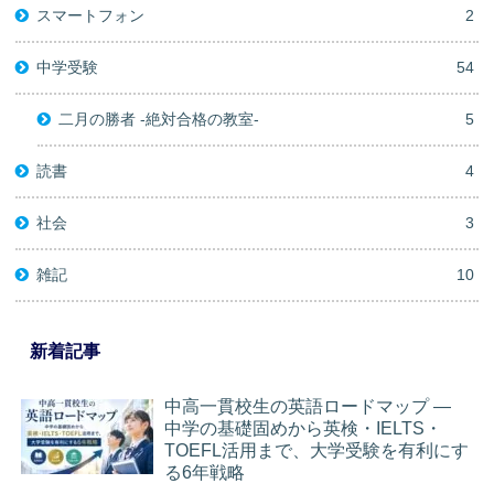
スマートフォン
2
中学受験
54
二月の勝者 -絶対合格の教室-
5
読書
4
社会
3
雑記
10
新着記事
中高一貫校生の英語ロードマップ ―
中学の基礎固めから英検・IELTS・
TOEFL活用まで、大学受験を有利にす
る6年戦略