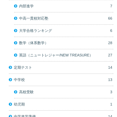
内部進学
7
中高一貫校対応塾
66
大学合格ランキング
6
数学（体系数学）
28
英語（ニュートレジャー/NEW TREASURE）
27
定期テスト
14
中学校
13
高校受験
3
幼児期
1
中学進学準備
14