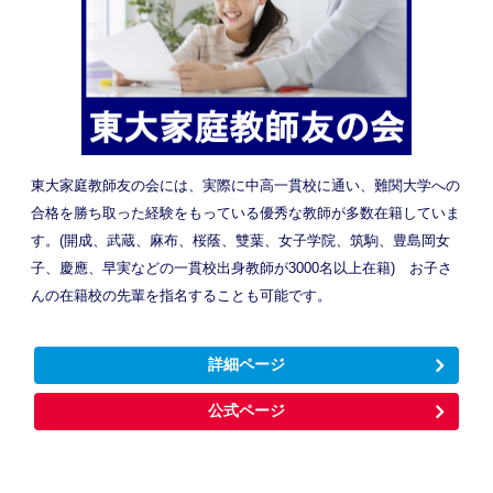
東大家庭教師友の会には、実際に中高一貫校に通い、難関大学への
合格を勝ち取った経験をもっている優秀な教師が多数在籍していま
す。(開成、武蔵、麻布、桜蔭、雙葉、女子学院、筑駒、豊島岡女
子、慶應、早実などの一貫校出身教師が3000名以上在籍) お子さ
んの在籍校の先輩を指名することも可能です。
詳細ページ
公式ページ