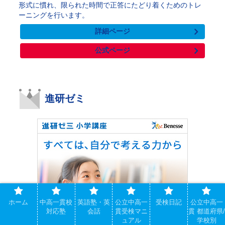
形式に慣れ、限られた時間で正答にたどり着くためのトレ
ーニングを行います。
詳細ページ
公式ページ
進研ゼミ
ホーム
中高一貫校
英語塾・英
公立中高一
受検日記
公立中高一
対応塾
会話
貫受検マニ
貫 都道府県/
ュアル
学校別