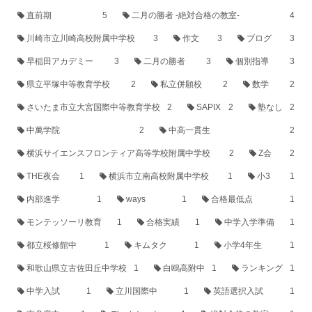
直前期
5
二月の勝者 -絶対合格の教室-
4
川崎市立川崎高校附属中学校
3
作文
3
ブログ
3
早稲田アカデミー
3
二月の勝者
3
個別指導
3
県立平塚中等教育学校
2
私立併願校
2
数学
2
さいたま市立大宮国際中等教育学校
2
SAPIX
2
塾なし
2
中萬学院
2
中高一貫生
2
横浜サイエンスフロンティア高等学校附属中学校
2
Z会
2
THE夜会
1
横浜市立南高校附属中学校
1
小3
1
内部進学
1
ways
1
合格最低点
1
モンテッソーリ教育
1
合格実績
1
中学入学準備
1
都立桜修館中
1
キムタク
1
小学4年生
1
和歌山県立古佐田丘中学校
1
白鴎高附中
1
ランキング
1
中学入試
1
立川国際中
1
英語選択入試
1