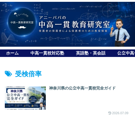
ホーム
中高一貫校対応塾
英語塾・英会話
公立中高
受検倍率
神奈川県の公立中高一貫校完全ガイド
神奈川県
2026.07.09