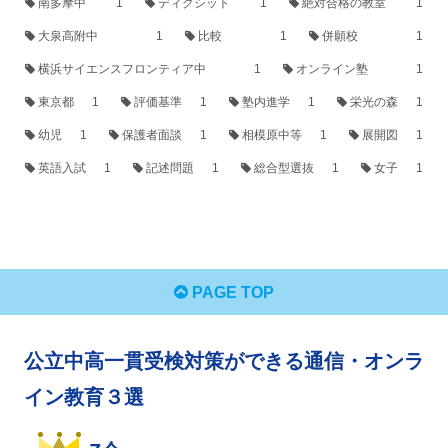
南多摩中
1
ディクシット
1
絶対合格の教室
1
大泉高附中
1
比較
1
併願校
1
横浜サイエンスフロンティア中
1
オンライン塾
1
東京都
1
評価基準
1
塾内進学
1
栄光の森
1
幼児
1
保護者面談
1
相模原中等
1
展開図
1
英語入試
1
記述問題
1
総合型選抜
1
女子
1
PAGE TOP
公立中高一貫受検対策ができる通信・オンラ
イン教育３選