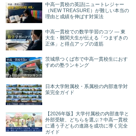
中高一貫校の英語|ニュートレジャー
（NEW TREASURE）が難しい本当の
理由と成績を伸ばす対策法
中高一貫校での数学学習のコツ ― 東
大生・難関大生が伝える「つまずきの
正体」と得点アップの道筋
茨城県つくば市で中高一貫校生におす
すめの塾ランキング
日本大学附属校・系属校の内部進学対
策完全ガイド
【2026年版】大学付属校の内部進学と
外部受験、どちらを選ぶ？中高一貫校
に通う子どもの進路を成功に導く完全
ガイド