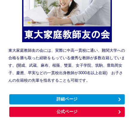
東大家庭教師友の会には、実際に中高一貫校に通い、難関大学への
合格を勝ち取った経験をもっている優秀な教師が多数在籍していま
す。(開成、武蔵、麻布、桜蔭、雙葉、女子学院、筑駒、豊島岡女
子、慶應、早実などの一貫校出身教師が3000名以上在籍) お子さ
んの在籍校の先輩を指名することも可能です。
詳細ページ
公式ページ