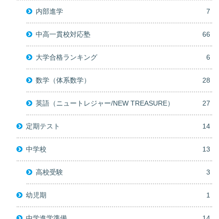
内部進学
7
中高一貫校対応塾
66
大学合格ランキング
6
数学（体系数学）
28
英語（ニュートレジャー/NEW TREASURE）
27
定期テスト
14
中学校
13
高校受験
3
幼児期
1
中学進学準備
14