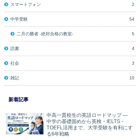
スマートフォン
2
中学受験
54
二月の勝者 -絶対合格の教室-
5
読書
4
社会
3
雑記
10
新着記事
中高一貫校生の英語ロードマップ ―
中学の基礎固めから英検・IELTS・
TOEFL活用まで、大学受験を有利にす
る6年戦略