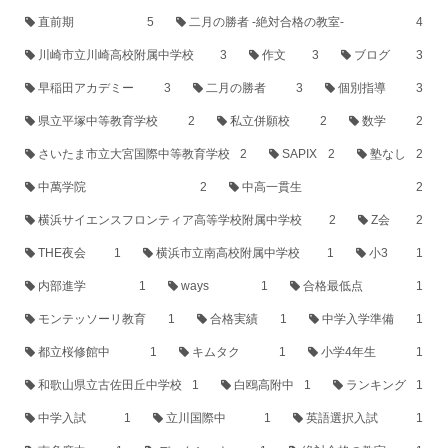
直前期
5
二月の勝者 -絶対合格の教室-
4
川崎市立川崎高校附属中学校
3
作文
3
ブログ
3
早稲田アカデミー
3
二月の勝者
3
個別指導
3
県立平塚中等教育学校
2
私立併願校
2
数学
2
さいたま市立大宮国際中等教育学校
2
SAPIX
2
塾なし
2
中萬学院
2
中高一貫生
2
横浜サイエンスフロンティア高等学校附属中学校
2
Z会
2
THE夜会
1
横浜市立南高校附属中学校
1
小3
1
内部進学
1
ways
1
合格最低点
1
モンテッソーリ教育
1
合格実績
1
中学入学準備
1
都立桜修館中
1
キムタク
1
小学4年生
1
和歌山県立古佐田丘中学校
1
白鴎高附中
1
ランキング
1
中学入試
1
立川国際中
1
英語選択入試
1