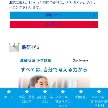
形式に慣れ、限られた時間で正答にたどり着くためのトレ
ーニングを行います。
詳細ページ
公式ページ
進研ゼミ
ホーム
中高一貫校
英語塾・英
公立中高一
受検日記
公立中高一
対応塾
会話
貫受検マニ
貫 都道府県/
ュアル
学校別