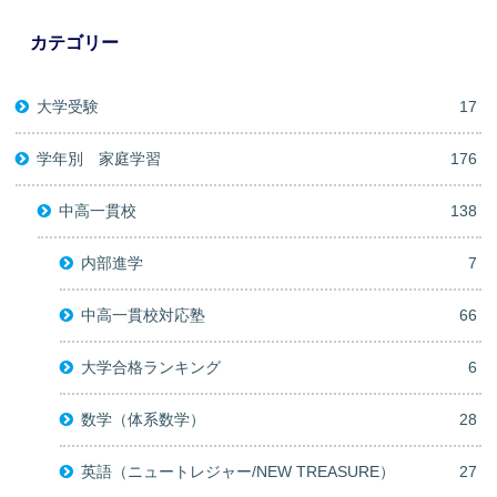
カテゴリー
大学受験
17
学年別 家庭学習
176
中高一貫校
138
内部進学
7
中高一貫校対応塾
66
大学合格ランキング
6
数学（体系数学）
28
英語（ニュートレジャー/NEW TREASURE）
27