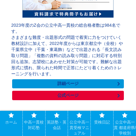
2023年度のZ会の公立中高一貫校の総合格者数は984名で
す。
さまざまな難度・出題形式の問題で着実に力をつけていく
教材設計に加えて、2022年度からは東京都立中（全校）や
千葉県立中（千葉・東葛飾）などで出題される「長文読み
取り問題」「複数の資料の読み取り問題」に対応する特別
回も追加。志望校にあわせた対策が可能です。難解な出題
形式に慣れ、限られた時間で正答にたどり着くためのトレ
ーニングを行います。
詳細ページ
公式ページ
ホーム
中高一貫校
英語塾・英
公立中高一
受検日記
公立中高一
進研ゼミ
対応塾
会話
貫受検マニ
貫 都道府県/
ュアル
学校別