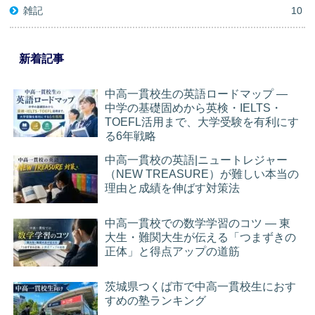
雑記
10
新着記事
中高一貫校生の英語ロードマップ ―
中学の基礎固めから英検・IELTS・
TOEFL活用まで、大学受験を有利にす
る6年戦略
中高一貫校の英語|ニュートレジャー
（NEW TREASURE）が難しい本当の
理由と成績を伸ばす対策法
中高一貫校での数学学習のコツ ― 東
大生・難関大生が伝える「つまずきの
正体」と得点アップの道筋
茨城県つくば市で中高一貫校生におす
すめの塾ランキング