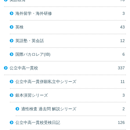
海外留学・海外研修
3
英検
43
英語塾・英会話
12
国際バカロレア(IB)
6
公立中高一貫校
337
公立中高一貫併願私立中シリーズ
11
銀本演習シリーズ
3
適性検査 過去問 解説シリーズ
2
公立中高一貫校受検日記
126