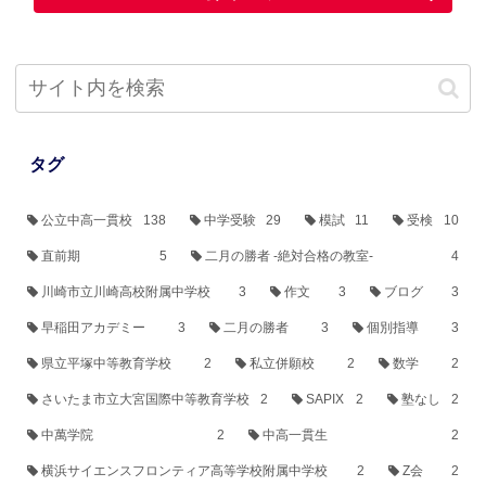
タグ
公立中高一貫校
138
中学受験
29
模試
11
受検
10
直前期
5
二月の勝者 -絶対合格の教室-
4
川崎市立川崎高校附属中学校
3
作文
3
ブログ
3
早稲田アカデミー
3
二月の勝者
3
個別指導
3
県立平塚中等教育学校
2
私立併願校
2
数学
2
さいたま市立大宮国際中等教育学校
2
SAPIX
2
塾なし
2
中萬学院
2
中高一貫生
2
横浜サイエンスフロンティア高等学校附属中学校
2
Z会
2