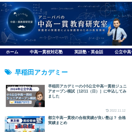
ホーム
中高一貫校対応塾
英語塾・英会話
公立中高
早稲田アカデミー
早稲田アカデミーの小5公立中高一貫校ジュニ
2024年公立中高一貫校受検日記
アオープン模試［12/11（日）］に申込してみ
ました
2022.11.12
都立中高一貫校の合格実績が良い塾は？ 合格
東京都
実績まとめ