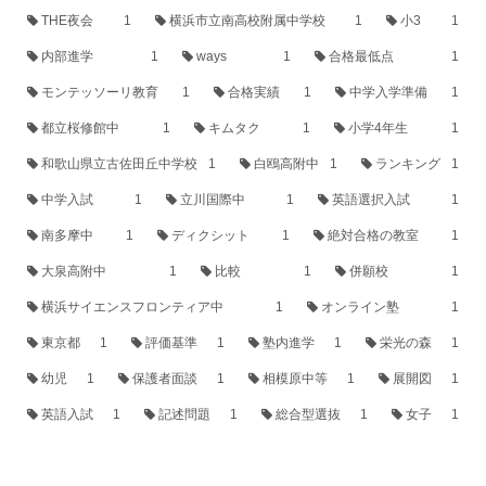
THE夜会
1
横浜市立南高校附属中学校
1
小3
1
内部進学
1
ways
1
合格最低点
1
モンテッソーリ教育
1
合格実績
1
中学入学準備
1
都立桜修館中
1
キムタク
1
小学4年生
1
和歌山県立古佐田丘中学校
1
白鴎高附中
1
ランキング
1
中学入試
1
立川国際中
1
英語選択入試
1
南多摩中
1
ディクシット
1
絶対合格の教室
1
大泉高附中
1
比較
1
併願校
1
横浜サイエンスフロンティア中
1
オンライン塾
1
東京都
1
評価基準
1
塾内進学
1
栄光の森
1
幼児
1
保護者面談
1
相模原中等
1
展開図
1
英語入試
1
記述問題
1
総合型選抜
1
女子
1