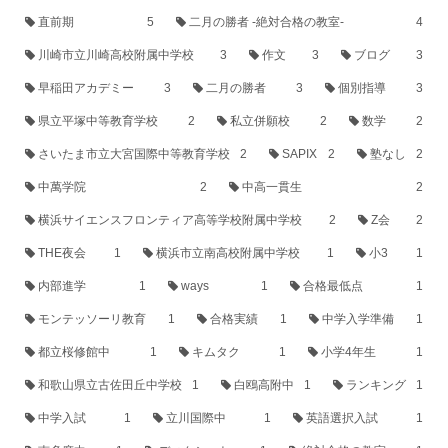
直前期
5
二月の勝者 -絶対合格の教室-
4
川崎市立川崎高校附属中学校
3
作文
3
ブログ
3
早稲田アカデミー
3
二月の勝者
3
個別指導
3
県立平塚中等教育学校
2
私立併願校
2
数学
2
さいたま市立大宮国際中等教育学校
2
SAPIX
2
塾なし
2
中萬学院
2
中高一貫生
2
横浜サイエンスフロンティア高等学校附属中学校
2
Z会
2
THE夜会
1
横浜市立南高校附属中学校
1
小3
1
内部進学
1
ways
1
合格最低点
1
モンテッソーリ教育
1
合格実績
1
中学入学準備
1
都立桜修館中
1
キムタク
1
小学4年生
1
和歌山県立古佐田丘中学校
1
白鴎高附中
1
ランキング
1
中学入試
1
立川国際中
1
英語選択入試
1