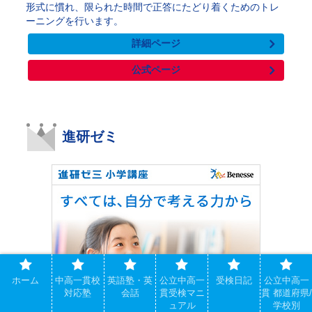
形式に慣れ、限られた時間で正答にたどり着くためのトレ
ーニングを行います。
詳細ページ
公式ページ
進研ゼミ
ホーム
中高一貫校
英語塾・英
公立中高一
受検日記
公立中高一
対応塾
会話
貫受検マニ
貫 都道府県/
ュアル
学校別