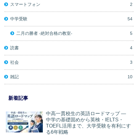
スマートフォン
2
中学受験
54
二月の勝者 -絶対合格の教室-
5
読書
4
社会
3
雑記
10
新着記事
中高一貫校生の英語ロードマップ ―
中学の基礎固めから英検・IELTS・
TOEFL活用まで、大学受験を有利にす
る6年戦略