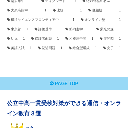
南多摩中
1
ディクシット
1
絶対合格の教室
1
大泉高附中
1
比較
1
併願校
1
横浜サイエンスフロンティア中
1
オンライン塾
1
東京都
1
評価基準
1
塾内進学
1
栄光の森
1
幼児
1
保護者面談
1
相模原中等
1
展開図
1
英語入試
1
記述問題
1
総合型選抜
1
女子
1
PAGE TOP
公立中高一貫受検対策ができる通信・オンラ
イン教育３選