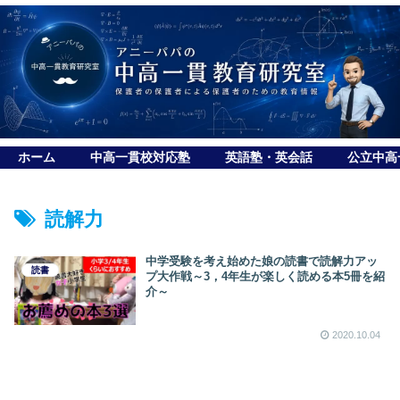
ホーム
中高一貫校対応塾
英語塾・英会話
公立中高
読解力
中学受験を考え始めた娘の読書で読解力アッ
読書
プ大作戦～3，4年生が楽しく読める本5冊を紹
介～
2020.10.04