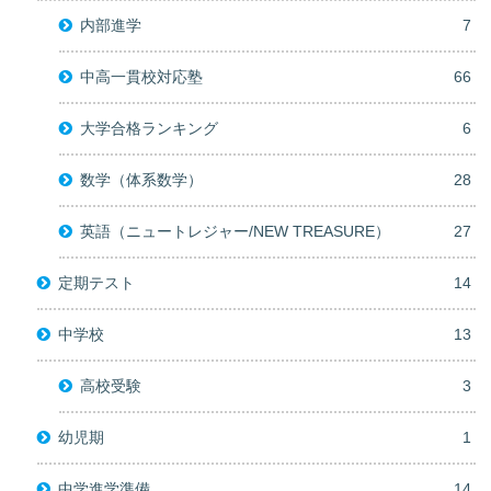
内部進学
7
中高一貫校対応塾
66
大学合格ランキング
6
数学（体系数学）
28
英語（ニュートレジャー/NEW TREASURE）
27
定期テスト
14
中学校
13
高校受験
3
幼児期
1
中学進学準備
14