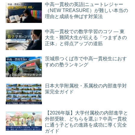
中高一貫校の英語|ニュートレジャー
（NEW TREASURE）が難しい本当の
理由と成績を伸ばす対策法
中高一貫校での数学学習のコツ ― 東
大生・難関大生が伝える「つまずきの
正体」と得点アップの道筋
茨城県つくば市で中高一貫校生におす
すめの塾ランキング
日本大学附属校・系属校の内部進学対
策完全ガイド
【2026年版】大学付属校の内部進学と
外部受験、どちらを選ぶ？中高一貫校
に通う子どもの進路を成功に導く完全
ガイド