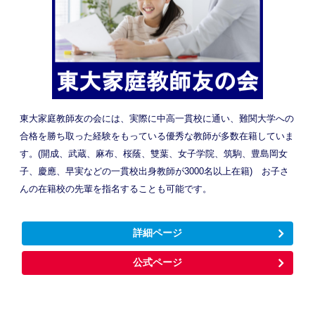
東大家庭教師友の会には、実際に中高一貫校に通い、難関大学への
合格を勝ち取った経験をもっている優秀な教師が多数在籍していま
す。(開成、武蔵、麻布、桜蔭、雙葉、女子学院、筑駒、豊島岡女
子、慶應、早実などの一貫校出身教師が3000名以上在籍) お子さ
んの在籍校の先輩を指名することも可能です。
詳細ページ
公式ページ