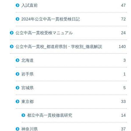
入試直前
47
2024年公立中高一貫校受検日記
72
公立中高一貫校受検マニュアル
24
公立中高一貫校_都道府県別・学校別_徹底解説
140
北海道
3
岩手県
1
宮城県
5
東京都
33
都立中高一貫校徹底研究
14
神奈川県
37