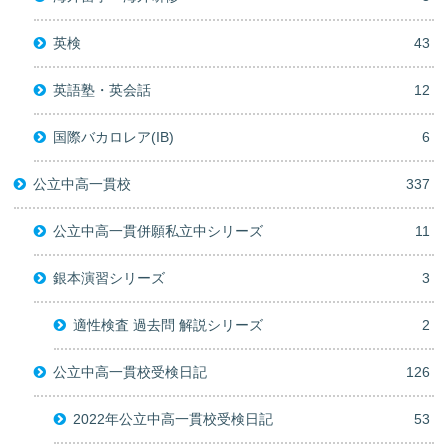
英検
43
英語塾・英会話
12
国際バカロレア(IB)
6
公立中高一貫校
337
公立中高一貫併願私立中シリーズ
11
銀本演習シリーズ
3
適性検査 過去問 解説シリーズ
2
公立中高一貫校受検日記
126
2022年公立中高一貫校受検日記
53