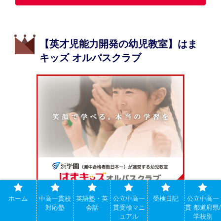
【英才児能力開発の幼児教室】はま
キッズ オルパスクラブ
ホーム
中高一貫校
英語塾・英
公立中高一
受検日記
公立中高一
対応塾
会話
貫受検マニ
貫 都道府県/
■能力別クラス編成
ュアル
学校別