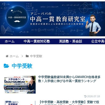
ホーム
中高一貫校対応塾
英語塾・英会話
公立中高
ホーム
中学受験
中学受験
中学受験偏差値50未満からGMARCH合格者多
大学合格ランキング
数！入学後に伸びる中高一貫校ランキング
2026.07.18
【中学受験・高校受験・大学受験】受験で役
学習教材