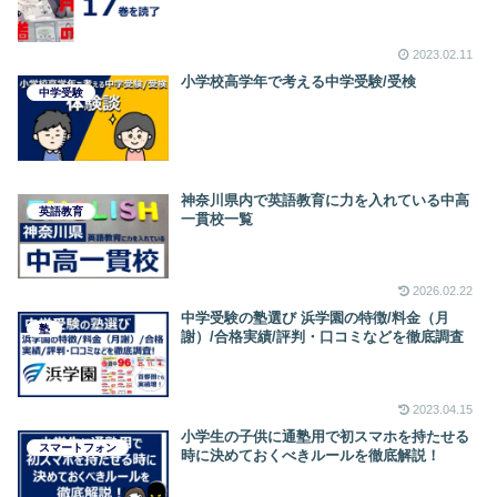
2023.02.11
小学校高学年で考える中学受験/受検
中学受験
神奈川県内で英語教育に力を入れている中高
英語教育
一貫校一覧
2026.02.22
中学受験の塾選び 浜学園の特徴/料金（月
塾
謝）/合格実績/評判・口コミなどを徹底調査
2023.04.15
小学生の子供に通塾用で初スマホを持たせる
スマートフォン
時に決めておくべきルールを徹底解説！