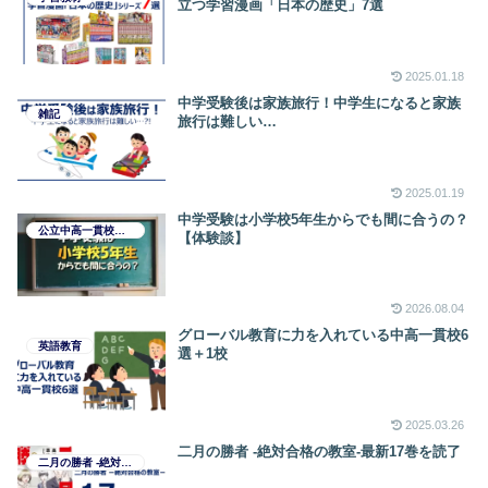
立つ学習漫画「日本の歴史」7選
2025.01.18
中学受験後は家族旅行！中学生になると家族
雑記
旅行は難しい…
2025.01.19
中学受験は小学校5年生からでも間に合うの？
公立中高一貫校受検マニュアル
【体験談】
2026.08.04
グローバル教育に力を入れている中高一貫校6
英語教育
選＋1校
2025.03.26
二月の勝者 -絶対合格の教室-最新17巻を読了
二月の勝者 -絶対合格の教室-