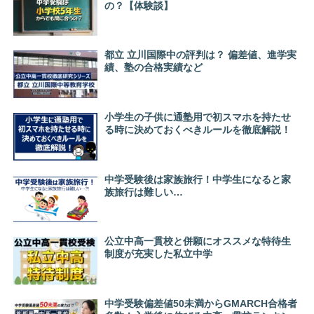
の？【体験談】
都立 立川国際中の評判は？ 偏差値、進学実
績、塾の合格実績など
小学生の子供に通塾用で初スマホを持たせ
る時に決めておくべきルールを徹底解説！
中学受験後は家族旅行！中学生になると家
族旅行は難しい…
公立中高一貫校と併願にオススメな特待生
制度が充実した私立中学
中学受験偏差値50未満からGMARCH合格者