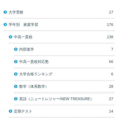
大学受験
17
学年別 家庭学習
176
中高一貫校
138
内部進学
7
中高一貫校対応塾
66
大学合格ランキング
6
数学（体系数学）
28
英語（ニュートレジャー/NEW TREASURE）
27
定期テスト
14