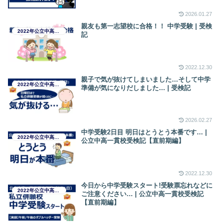
2026.01.27
親友も第一志望校に合格！！ 中学受験 | 受検
2022年公立中高一貫校受検日記
記
2022.12.30
親子で気が抜けてしまいました…そして中学
2022年公立中高一貫校受検日記
準備が気になりだしました… | 受検記
2026.02.27
中学受験2日目 明日はとうとう本番です… |
2022年公立中高一貫校受検日記
公立中高一貫校受検記【直前期編】
2022.12.30
今日から中学受験スタート!受験票忘れなどに
2022年公立中高一貫校受検日記
ご注意ください… | 公立中高一貫校受検記
【直前期編】