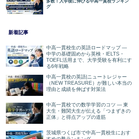
多数！入学後に伸びる中高一貫校ランキン
グ
新着記事
中高一貫校生の英語ロードマップ ―
中学の基礎固めから英検・IELTS・
TOEFL活用まで、大学受験を有利にす
る6年戦略
中高一貫校の英語|ニュートレジャー
（NEW TREASURE）が難しい本当の
理由と成績を伸ばす対策法
中高一貫校での数学学習のコツ ― 東
大生・難関大生が伝える「つまずきの
正体」と得点アップの道筋
茨城県つくば市で中高一貫校生におす
すめの塾ランキング