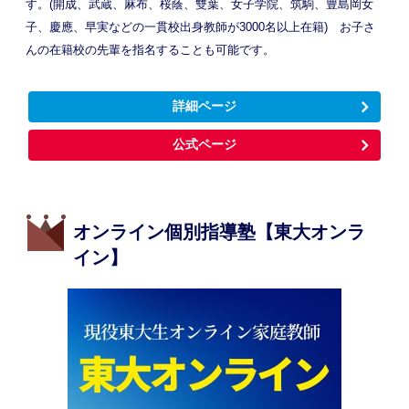
す。(開成、武蔵、麻布、桜蔭、雙葉、女子学院、筑駒、豊島岡女
子、慶應、早実などの一貫校出身教師が3000名以上在籍) お子さ
んの在籍校の先輩を指名することも可能です。
詳細ページ
公式ページ
オンライン個別指導塾【東大オンラ
イン】