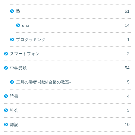
塾
51
ena
14
プログラミング
1
スマートフォン
2
中学受験
54
二月の勝者 -絶対合格の教室-
5
読書
4
社会
3
雑記
10