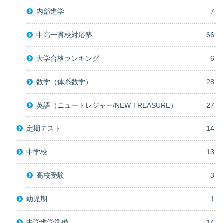
内部進学
7
中高一貫校対応塾
66
大学合格ランキング
6
数学（体系数学）
28
英語（ニュートレジャー/NEW TREASURE）
27
定期テスト
14
中学校
13
高校受験
3
幼児期
1
中学進学準備
14