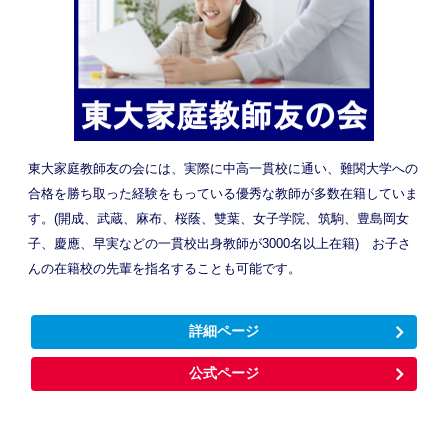
東大家庭教師友の会には、実際に中高一貫校に通い、難関大学への
合格を勝ち取った経験をもっている優秀な教師が多数在籍していま
す。(開成、武蔵、麻布、桜蔭、雙葉、女子学院、筑駒、豊島岡女
子、慶應、早実などの一貫校出身教師が3000名以上在籍) お子さ
んの在籍校の先輩を指名することも可能です。
詳細ページ
公式ページ