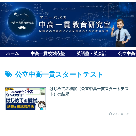
ホーム
中高一貫校対応塾
英語塾・英会話
公立中高
公立中高一貫スタートテスト
はじめての模試（公立中高一貫スタートテス
2024年公立中高一貫校受検日記
ト）の結果
2022.07.03