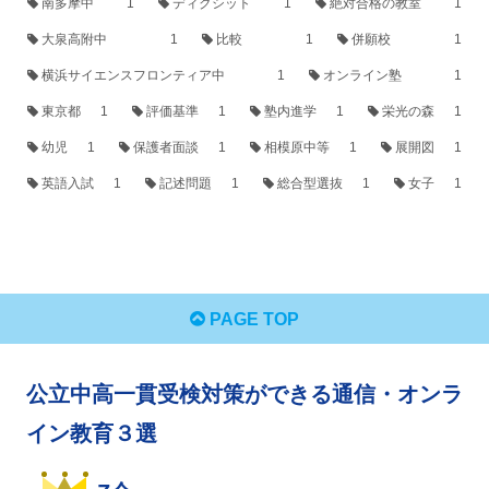
南多摩中
1
ディクシット
1
絶対合格の教室
1
大泉高附中
1
比較
1
併願校
1
横浜サイエンスフロンティア中
1
オンライン塾
1
東京都
1
評価基準
1
塾内進学
1
栄光の森
1
幼児
1
保護者面談
1
相模原中等
1
展開図
1
英語入試
1
記述問題
1
総合型選抜
1
女子
1
PAGE TOP
公立中高一貫受検対策ができる通信・オンラ
イン教育３選