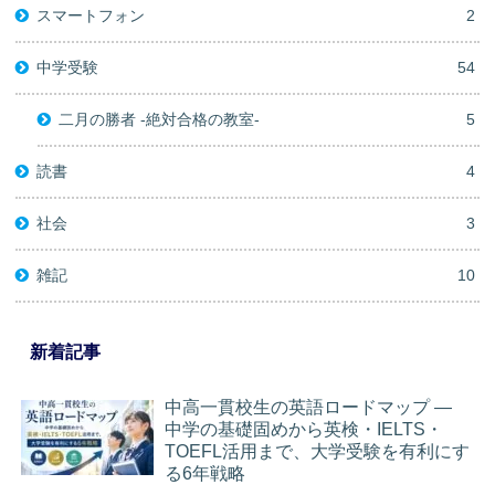
スマートフォン
2
中学受験
54
二月の勝者 -絶対合格の教室-
5
読書
4
社会
3
雑記
10
新着記事
中高一貫校生の英語ロードマップ ―
中学の基礎固めから英検・IELTS・
TOEFL活用まで、大学受験を有利にす
る6年戦略