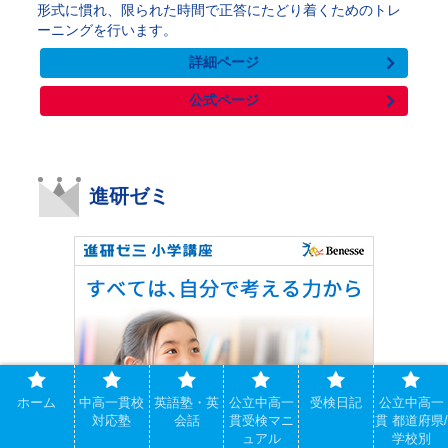
形式に慣れ、限られた時間で正答にたどり着くためのトレ
ーニングを行います。
詳細ページ
公式ページ
進研ゼミ
ホーム
中高一貫校
英語塾・英
公立中高一
受検日記
公立中高一
対応塾
会話
貫受検マニ
貫 都道府県/
ュアル
学校別