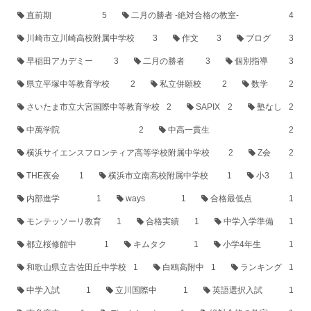
直前期
5
二月の勝者 -絶対合格の教室-
4
川崎市立川崎高校附属中学校
3
作文
3
ブログ
3
早稲田アカデミー
3
二月の勝者
3
個別指導
3
県立平塚中等教育学校
2
私立併願校
2
数学
2
さいたま市立大宮国際中等教育学校
2
SAPIX
2
塾なし
2
中萬学院
2
中高一貫生
2
横浜サイエンスフロンティア高等学校附属中学校
2
Z会
2
THE夜会
1
横浜市立南高校附属中学校
1
小3
1
内部進学
1
ways
1
合格最低点
1
モンテッソーリ教育
1
合格実績
1
中学入学準備
1
都立桜修館中
1
キムタク
1
小学4年生
1
和歌山県立古佐田丘中学校
1
白鴎高附中
1
ランキング
1
中学入試
1
立川国際中
1
英語選択入試
1