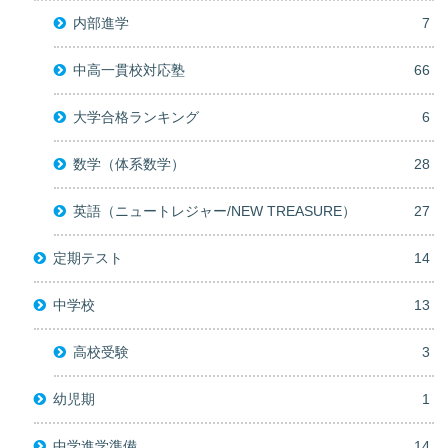
内部進学
7
中高一貫校対応塾
66
大学合格ランキング
6
数学（体系数学）
28
英語（ニュートレジャー/NEW TREASURE）
27
定期テスト
14
中学校
13
高校受験
3
幼児期
1
中学進学準備
14