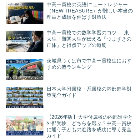
中高一貫校の英語|ニュートレジャー
（NEW TREASURE）が難しい本当の
理由と成績を伸ばす対策法
中高一貫校での数学学習のコツ ― 東
大生・難関大生が伝える「つまずきの
正体」と得点アップの道筋
茨城県つくば市で中高一貫校生におす
すめの塾ランキング
日本大学附属校・系属校の内部進学対
策完全ガイド
【2026年版】大学付属校の内部進学と
外部受験、どちらを選ぶ？中高一貫校
に通う子どもの進路を成功に導く完全
ガイド