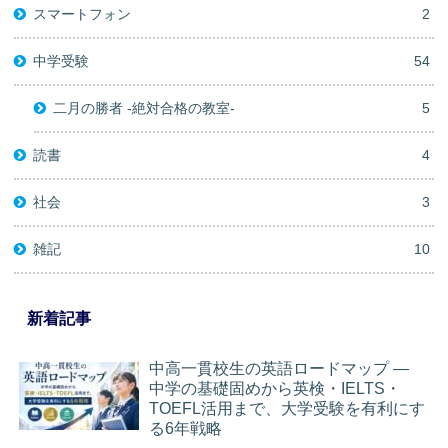
スマートフォン
2
中学受験
54
二月の勝者 -絶対合格の教室-
5
読書
4
社会
3
雑記
10
新着記事
中高一貫校生の英語ロードマップ ―
中学の基礎固めから英検・IELTS・
TOEFL活用まで、大学受験を有利にす
る6年戦略