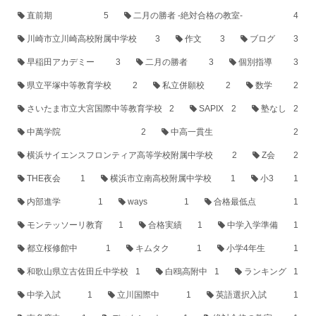
直前期
5
二月の勝者 -絶対合格の教室-
4
川崎市立川崎高校附属中学校
3
作文
3
ブログ
3
早稲田アカデミー
3
二月の勝者
3
個別指導
3
県立平塚中等教育学校
2
私立併願校
2
数学
2
さいたま市立大宮国際中等教育学校
2
SAPIX
2
塾なし
2
中萬学院
2
中高一貫生
2
横浜サイエンスフロンティア高等学校附属中学校
2
Z会
2
THE夜会
1
横浜市立南高校附属中学校
1
小3
1
内部進学
1
ways
1
合格最低点
1
モンテッソーリ教育
1
合格実績
1
中学入学準備
1
都立桜修館中
1
キムタク
1
小学4年生
1
和歌山県立古佐田丘中学校
1
白鴎高附中
1
ランキング
1
中学入試
1
立川国際中
1
英語選択入試
1