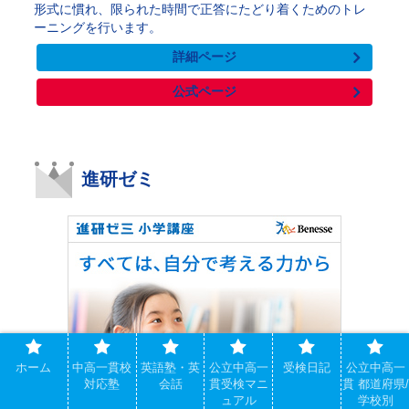
形式に慣れ、限られた時間で正答にたどり着くためのトレ
ーニングを行います。
詳細ページ
公式ページ
進研ゼミ
ホーム
中高一貫校
英語塾・英
公立中高一
受検日記
公立中高一
対応塾
会話
貫受検マニ
貫 都道府県/
ュアル
学校別