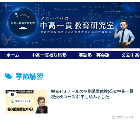
ホーム
中高一貫校対応塾
英語塾・英会話
公立中高
季節講習
栄光ゼミナールの冬期講習体験(公立中高一貫
塾
校受検コース)に申し込みました
2022.12.04