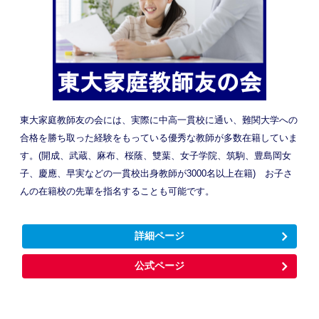
東大家庭教師友の会には、実際に中高一貫校に通い、難関大学への
合格を勝ち取った経験をもっている優秀な教師が多数在籍していま
す。(開成、武蔵、麻布、桜蔭、雙葉、女子学院、筑駒、豊島岡女
子、慶應、早実などの一貫校出身教師が3000名以上在籍) お子さ
んの在籍校の先輩を指名することも可能です。
詳細ページ
公式ページ