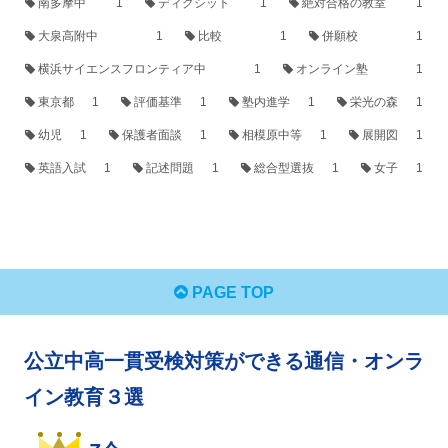
南多摩中
1
ディクシット
1
絶対合格の教室
1
大泉高附中
1
比較
1
併願校
1
横浜サイエンスフロンティア中
1
オンライン塾
1
東京都
1
評価基準
1
塾内進学
1
栄光の森
1
幼児
1
保護者面談
1
相模原中等
1
展開図
1
英語入試
1
記述問題
1
総合型選抜
1
女子
1
PAGE TOP
公立中高一貫受検対策ができる通信・オンラ
イン教育３選