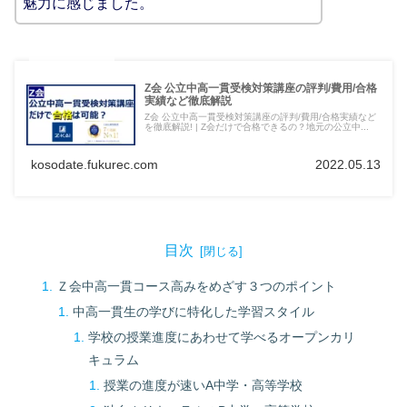
魅力に感じました。
Z会 公立中高一貫受検対策講座の評判/費用/合格
実績など徹底解説
Z会 公立中高一貫受検対策講座の評判/費用/合格実績など
を徹底解説! | Z会だけで合格できるの？地元の公立中...
kosodate.fukurec.com
2022.05.13
目次
Ｚ会中高一貫コース高みをめざす３つのポイント
中⾼⼀貫⽣の学びに特化した学習スタイル
学校の授業進度にあわせて学べるオープンカリ
キュラム
授業の進度が速いA中学・高等学校