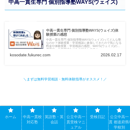
中高一貫生専門 個別指導塾WAYS(ウェイズ)
中高一貫生専門 個別指導塾WAYS(ウェイズ)体
験授業の感想
中高一貫生専門 個別指導塾WAYS(ウェイズ)ってどんな塾
なのか？体験授業・学習相談に参加してきたので気になる
料金や体験授業・学習相談の感想、WAYS(ウェイズ)の指
導実績・合格実績などをご紹介します！
kosodate.fukurec.com
2026.02.17
＼まずは無料学習相談・
無料
体験指導がオススメ！／
無料体験指導・無料学習相談を申し込む（公式サイト）
ホーム
中高一貫校
英語塾・英
公立中高一
受検日記
公立中高一
対応塾
会話
貫受検マニ
貫 都道府県/
東京都の中高一貫校の中学生が通う塾を目的別
ュアル
学校別