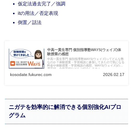
仮定法過去完了／強調
itの用法／否定表現
倒置／話法
中高一貫生専門 個別指導塾WAYS(ウェイズ)体
験授業の感想
中高一貫生専門 個別指導塾WAYS(ウェイズ)ってどんな塾
なのか？体験授業・学習相談に参加してきたので気になる
料金や体験授業・学習相談の感想、WAYS(ウェイズ)の指
導実績・合格実績などをご紹介します！
kosodate.fukurec.com
2026.02.17
ニガテを効率的に解消できる個別強化AIプロ
グラム