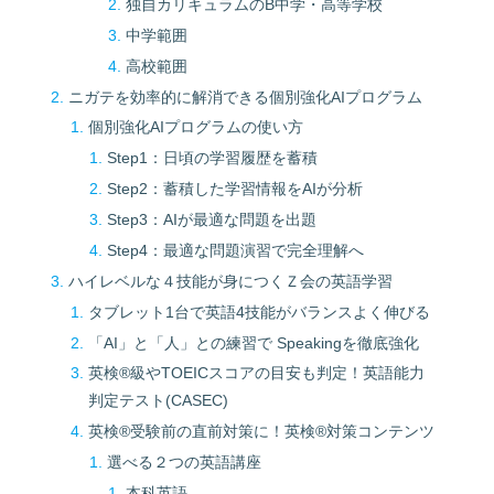
独自カリキュラムのB中学・高等学校
中学範囲
高校範囲
ニガテを効率的に解消できる個別強化AIプログラム
個別強化AIプログラムの使い方
Step1：日頃の学習履歴を蓄積
Step2：蓄積した学習情報をAIが分析
Step3：AIが最適な問題を出題
Step4：最適な問題演習で完全理解へ
ハイレベルな４技能が⾝につくＺ会の英語学習
タブレット1台で英語4技能がバランスよく伸びる
「AI」と「人」との練習で Speakingを徹底強化
英検®級やTOEICスコアの目安も判定！英語能力
判定テスト(CASEC)
英検®受験前の直前対策に！英検®対策コンテンツ
選べる２つの英語講座
本科英語