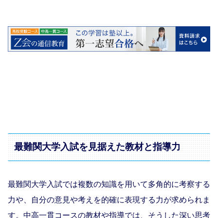
Z会 公式サイトをチェック！
最難関⼤学⼊試を⾒据えた教材と指導力
最難関⼤学⼊試では複数の知識を⽤いて多⾓的に考察する
⼒や、⾃分の意⾒や考えを的確に表現する⼒が求められま
す。中⾼⼀貫コースの教材や指導では、そうした深い思考