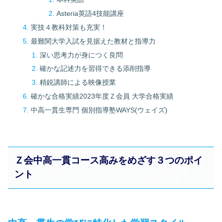
Asteria英語4技能講座
実技４教科対策も充実！
最難関⼤学⼊試を⾒据えた教材と指導力
深い思考力が身につく良問
確かな記述力を習得できる添削指導
精鋭講師による映像授業
確かな合格実績2023年度Ｚ会員 大学合格実績
中高一貫生専門 個別指導塾WAYS(ウェイズ)
Ｚ会中高一貫コース高みをめざす３つのポイ
ント