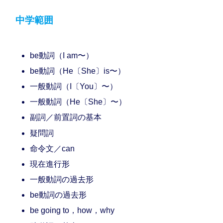
中学範囲
be動詞（I am〜）
be動詞（He〔She〕is〜）
一般動詞（I〔You〕〜）
一般動詞（He〔She〕〜）
副詞／前置詞の基本
疑問詞
命令文／can
現在進行形
一般動詞の過去形
be動詞の過去形
be going to，how，why