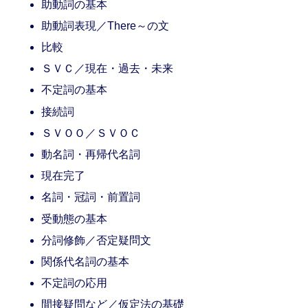
助動詞の基本
助動詞表現／There～の文
比較
ＳＶＣ／現在・過去・未来
不定詞の基本
接続詞
ＳＶＯＯ／ＳＶＯＣ
動名詞・再帰代名詞
現在完了
名詞・冠詞・前置詞
受動態の基本
分詞修飾／否定疑問文
関係代名詞の基本
不定詞の応用
間接疑問など／仮定法の基礎