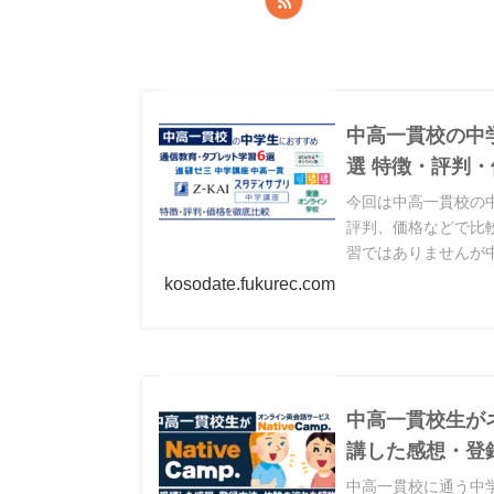
中高一貫校の中
選 特徴・評判
今回は中高一貫校の
評判、価格などで比
習ではありませんが
紹介しています。
kosodate.fukurec.com
中高一貫校生が
講した感想・登
中高一貫校に通う中