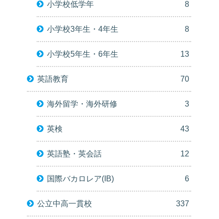
小学校低学年
8
小学校3年生・4年生
8
小学校5年生・6年生
13
英語教育
70
海外留学・海外研修
3
英検
43
英語塾・英会話
12
国際バカロレア(IB)
6
公立中高一貫校
337