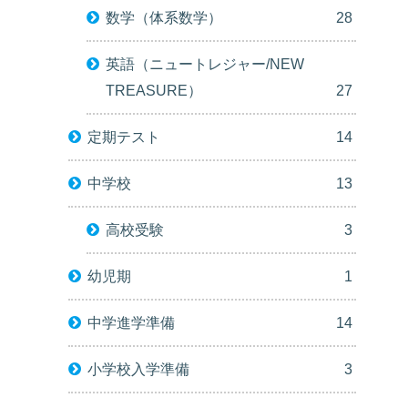
数学（体系数学）
28
英語（ニュートレジャー/NEW
TREASURE）
27
定期テスト
14
中学校
13
高校受験
3
幼児期
1
中学進学準備
14
小学校入学準備
3