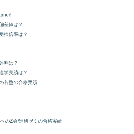
ner!
偏差値は？
受検倍率は？
評判は？
進学実績は？
の各塾の合格実績
へのZ会/進研ゼミの合格実績