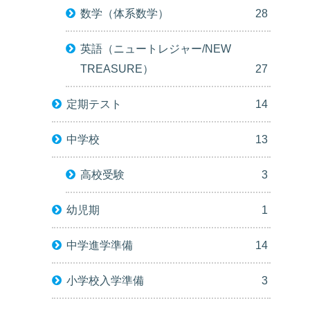
数学（体系数学）
28
英語（ニュートレジャー/NEW
TREASURE）
27
定期テスト
14
中学校
13
高校受験
3
幼児期
1
中学進学準備
14
小学校入学準備
3