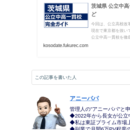
茨城県 公立中
ど
今回は、公立高校改革
現在で東京都を抜い
公立中高一貫校を徹
化したり校長を公募
kosodate.fukurec.com
この記事を書いた人
アニーパパ
管理人の"アニーパパ"と
◆2022年から長女が公
◆私は東証プライム市場
◆副業で月間6万PV程度