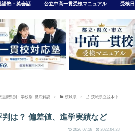
英語塾・英会話
公立中高一貫受検マニュアル
受検日
都道府県別・学校別_徹底解説
茨城県
茨城県立並木中
判は？ 偏差値、進学実績など
2026.07.19
2022.04.28