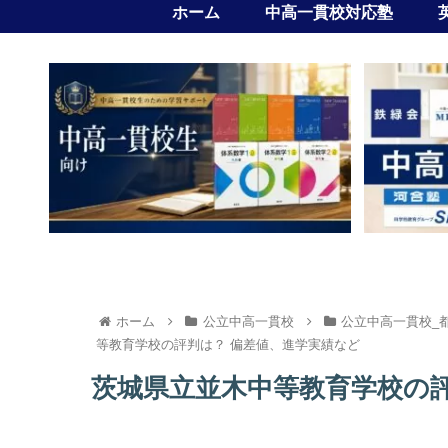
ホーム
中高一貫校対応塾
ホーム
公立中高一貫校
公立中高一貫校_
等教育学校の評判は？ 偏差値、進学実績など
茨城県立並木中等教育学校の評