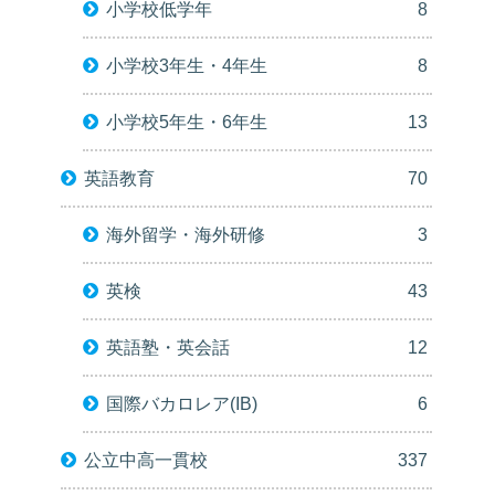
小学校低学年
8
小学校3年生・4年生
8
小学校5年生・6年生
13
英語教育
70
海外留学・海外研修
3
英検
43
英語塾・英会話
12
国際バカロレア(IB)
6
公立中高一貫校
337