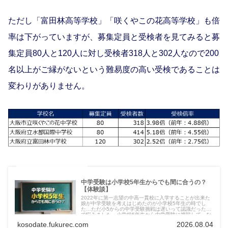
ただし「富田林高等学校」「咲くやこの花高等学校」も倍
率は下がっていますが、募集定員と受検者を見てみると募
集定員80人と120人に対し受検者318人と302人なので200
名以上がご縁がないという難易度の高い受検であることは
変わりがありません。
中学受験は小学校5年生からでも間に合うの？
【体験談】
2022年に第一志望の中高一貫校に入学することが出来た
娘が中学受験を考えはじめたのが小学校5年生の時でし
た…ただ小5からの中学受験挑戦は遅いって認識だったの
で悩みました。小学校5年生から中学受験に挑戦して、な
んとか合格するまでを振り返ってみました。
kosodate.fukurec.com
2026.08.04