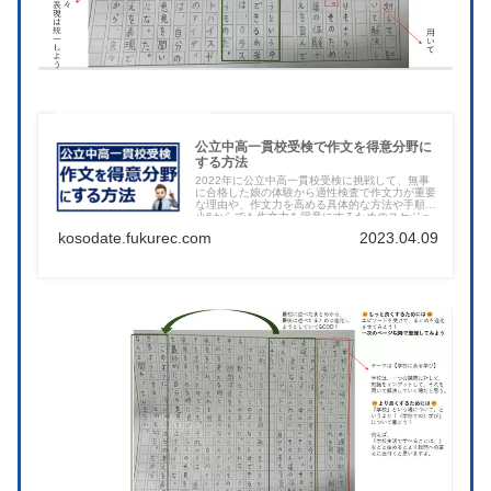
公立中高一貫校受検で作文を得意分野に
する方法
2022年に公立中高一貫校受検に挑戦して、無事
に合格した娘の体験から適性検査で作文力が重要
な理由や、作文力を高める具体的な方法や手順、
小6からでも作文力を得意にするためのスケジュ
ールやお薦めできる市販の教材などをご紹介しま
kosodate.fukurec.com
2023.04.09
す。