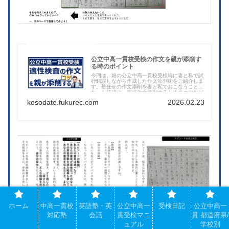
公立中高一貫校受検の作文を親が添削す
る時のポイント
今回は、娘の公立中高一貫校受検時に妻と私で試
行錯誤しながら作成した作文添削術をご紹介しま
す。塾任せの作文添削を妻と私でおこなうことに
なった経緯や、家で作文添削するためのコツなど
を余すところなく完全解説します。
kosodate.fukurec.com
2026.02.23
ホーム
中高一貫校
英語塾・英
公立中高一
受検日記
公立中高一
対応塾
会話
貫受検マニ
貫 都道府県/
ュアル
学校別