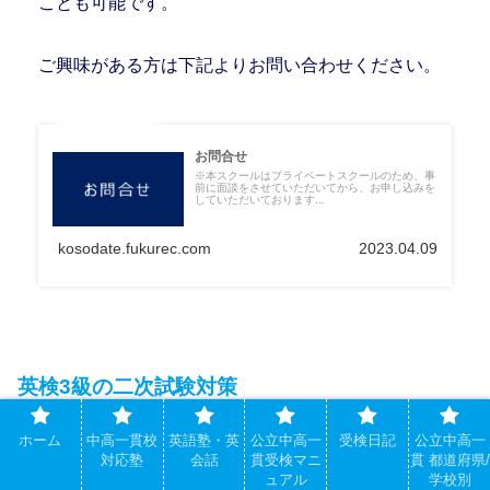
ことも可能です。
ご興味がある方は下記よりお問い合わせください。
お問合せ
※本スクールはプライベートスクールのため、事
前に面談をさせていただいてから、お申し込みを
していただいております...
kosodate.fukurec.com
2023.04.09
英検3級の二次試験対策
ホーム
中高一貫校
英語塾・英
公立中高一
受検日記
公立中高一
対応塾
会話
貫受検マニ
貫 都道府県/
英検3級の一次試験の合格がわかってから約１週間後に二
ュアル
学校別