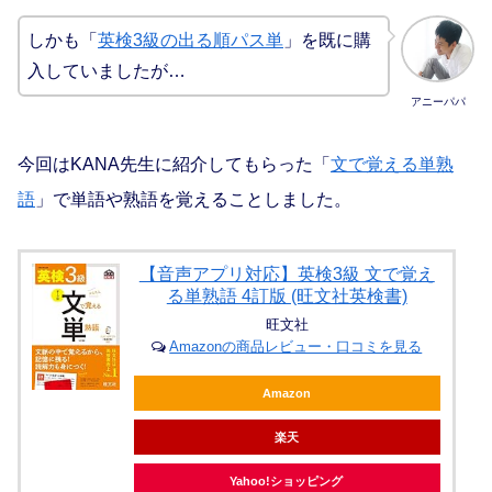
しかも「
英検3級の出る順パス単
」を既に購
入していましたが…
アニーパパ
今回はKANA先生に紹介してもらった「
文で覚える単熟
語
」で単語や熟語を覚えることしました。
【音声アプリ対応】英検3級 文で覚え
る単熟語 4訂版 (旺文社英検書)
旺文社
Amazonの商品レビュー・口コミを見る
Amazon
楽天
Yahoo!ショッピング