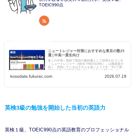
TOEIC990点
ニュートレジャー対策におすすめな東京の塾15
選 | 中高一貫生向け
多くの中高一貫校で英語の教科書として採用されている
『ニュートレジャー（NEW TREASURE）』は難易度が
高く、苦戦しているお子さんも多いようです。中1で英検
3級に合格して英語に関しては、あまり心配していなかっ
た娘（中2）の中間テストで英語の点数が急落してしまい
kosodate.fukurec.com
2026.07.19
『ニュートレジャー（NEW TREASURE）対策』ができ
る東京都内の塾に関して情報収集しました。
英検3級の勉強を開始した当初の英語力
英検１級、TOEIC990点の英語教育のプロフェッショナル