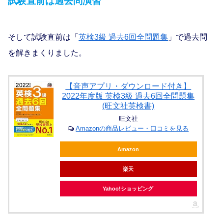
試験直前は過去問演習
そして試験直前は「
英検3級 過去6回全問題集
」で過去問
を解きまくりました。
【音声アプリ・ダウンロード付き】
2022年度版 英検3級 過去6回全問題集
(旺文社英検書)
旺文社
Amazonの商品レビュー・口コミを見る
Amazon
楽天
Yahoo!ショッピング