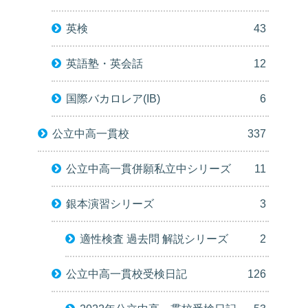
英検
43
英語塾・英会話
12
国際バカロレア(IB)
6
公立中高一貫校
337
公立中高一貫併願私立中シリーズ
11
銀本演習シリーズ
3
適性検査 過去問 解説シリーズ
2
公立中高一貫校受検日記
126