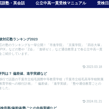
英語塾・英会話
公立中高一貫受検マニュアル
受検日
験対応塾ランキング2023
応の塾のランキングを一挙公開！「市進学院」「京葉学院」「四谷大塚」
APIX」などの塾や「Z会」「進研ゼミ」など通信教育まで各公立中高一貫
をご紹介しています。
2023.03.18
評判は？ 偏差値、進学実績など
移行で話題の千葉市立稲毛国際中等教育学校（千葉市立稲毛高等学校附属
教育学校への移行計画」「 偏差値」「進学実績」「塾や通信教育ごとの
ました。
2024.01.21
受検倍率/偏差値/塾ごとの合格実績など