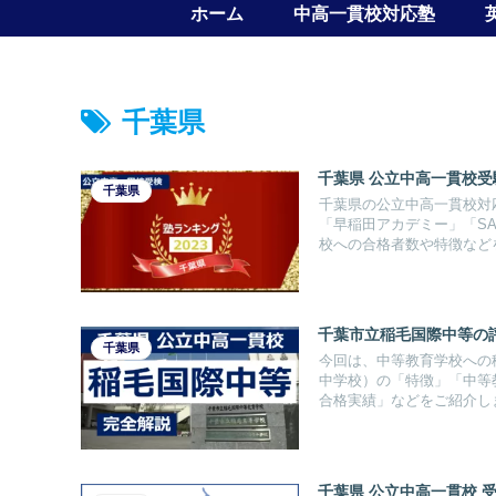
ホーム
中高一貫校対応塾
千葉県
千葉県 公立中高一貫校受
千葉県
千葉県の公立中高一貫校対
「早稲田アカデミー」「S
校への合格者数や特徴など
千葉市立稲毛国際中等の
千葉県
今回は、中等教育学校への
中学校）の「特徴」「中等
合格実績」などをご紹介し
千葉県 公立中高一貫校 