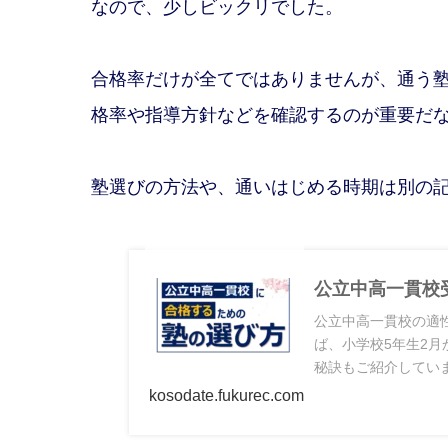
なので、少しビックリでした。
合格率だけが全てではありませんが、通う
格率や指導方針などを確認するのが重要だ
塾選びの方法や、通いはじめる時期は別の
公立中高一貫校
公立中高一貫校の適
ば、小学校5年生2
秘訣もご紹介してい
みる』、できれば『
kosodate.fukurec.com
す。