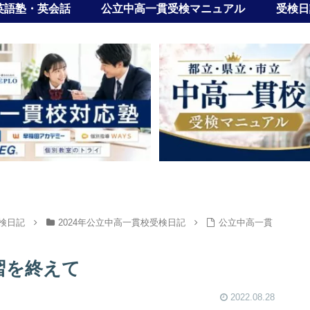
英語塾・英会話
公立中高一貫受検マニュアル
受検日
検日記
2024年公立中高一貫校受検日記
公立中高一貫
習を終えて
2022.08.28