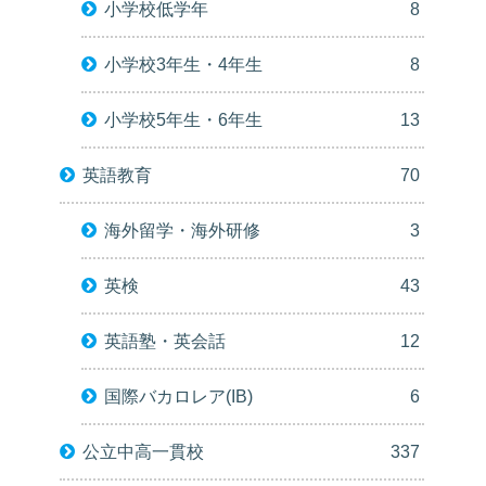
小学校低学年
8
小学校3年生・4年生
8
小学校5年生・6年生
13
英語教育
70
海外留学・海外研修
3
英検
43
英語塾・英会話
12
国際バカロレア(IB)
6
公立中高一貫校
337