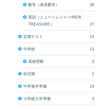
数学（体系数学）
28
英語（ニュートレジャー/NEW
TREASURE）
27
定期テスト
14
中学校
13
高校受験
3
幼児期
1
中学進学準備
14
小学校入学準備
3