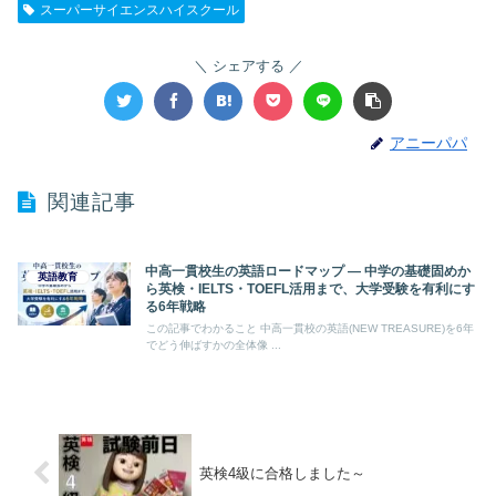
スーパーサイエンスハイスクール
シェアする
アニーパパ
関連記事
中高一貫校生の英語ロードマップ ― 中学の基礎固めか
英語教育
ら英検・IELTS・TOEFL活用まで、大学受験を有利にす
る6年戦略
この記事でわかること 中高一貫校の英語(NEW TREASURE)を6年
でどう伸ばすかの全体像 ...
英検4級に合格しました～