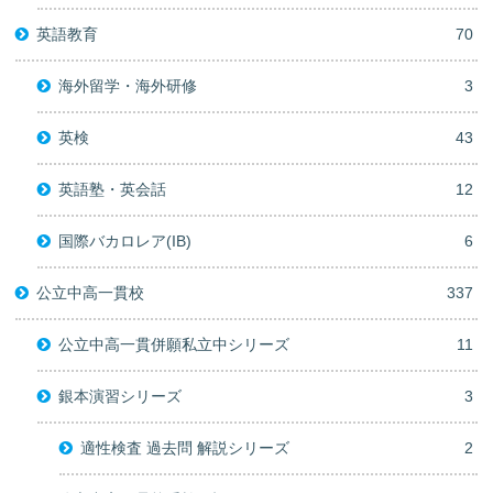
英語教育
70
海外留学・海外研修
3
英検
43
英語塾・英会話
12
国際バカロレア(IB)
6
公立中高一貫校
337
公立中高一貫併願私立中シリーズ
11
銀本演習シリーズ
3
適性検査 過去問 解説シリーズ
2