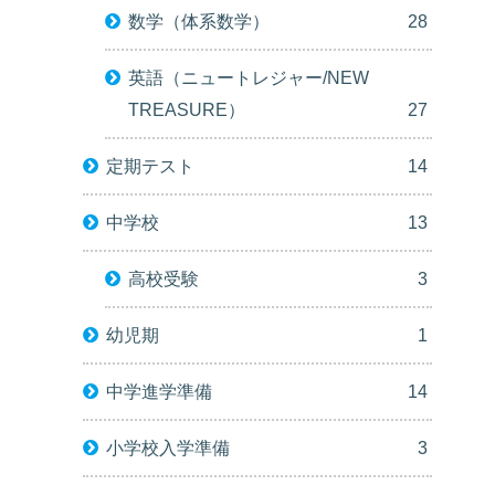
数学（体系数学）
28
英語（ニュートレジャー/NEW
TREASURE）
27
定期テスト
14
中学校
13
高校受験
3
幼児期
1
中学進学準備
14
小学校入学準備
3