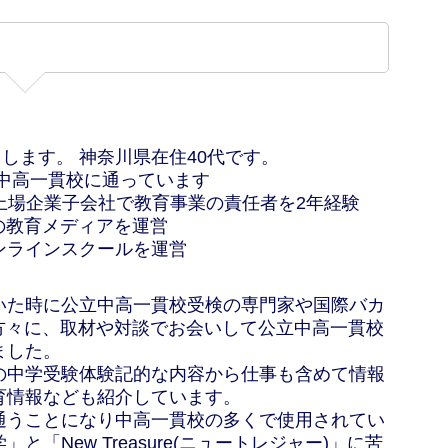
申します。 神奈川県在住40代です。
立中高一貫校に通っています
上場企業子会社で教育事業の責任者を2年経験
の教育メディアを運営
ンラインスクールを運営
いた時に公立中高一貫校受検の専門家や国際バカ
の方々に、取材や対談でお会いして公立中高一貫校
ました。
の中学受験体験記的な内容から仕事も含めて情報
育情報なども紹介しています。
通うことになり中高一貫校の多くで使用されてい
「New Treasure(ニュートレジャー)」に苦