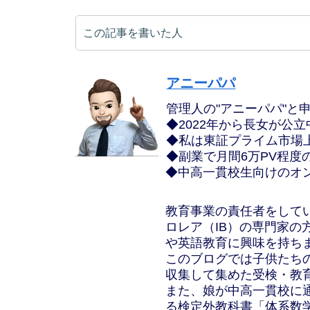
この記事を書いた人
アニーパパ
管理人の"アニーパパ"と
◆2022年から長女が公
◆私は東証プライム市場
◆副業で月間6万PV程度
◆中高一貫校生向けのオ
教育事業の責任者をして
ロレア（IB）の専門家
や英語教育に興味を持ち
このブログでは子供たち
収集して集めた受検・教
また、娘が中高一貫校に
る検定外教科書「体系数学」と