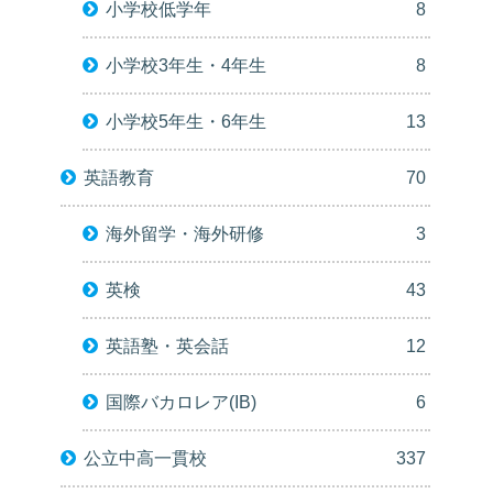
小学校低学年
8
小学校3年生・4年生
8
小学校5年生・6年生
13
英語教育
70
海外留学・海外研修
3
英検
43
英語塾・英会話
12
国際バカロレア(IB)
6
公立中高一貫校
337