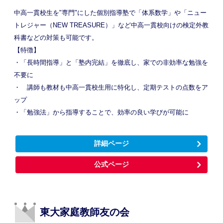
中高一貫校生を"専門"にした個別指導塾で「体系数学」や「ニュー
トレジャー（NEW TREASURE）」など中高一貫校向けの検定外教
科書などの対策も可能です。
【特徴】
・「長時間指導」と「塾内完結」を徹底し、家での非効率な勉強を
不要に
・ 講師も教材も中高一貫校生用に特化し、定期テストの点数をア
ップ
・「勉強法」から指導することで、効率の良い学びが可能に
詳細ページ
公式ページ
東大家庭教師友の会