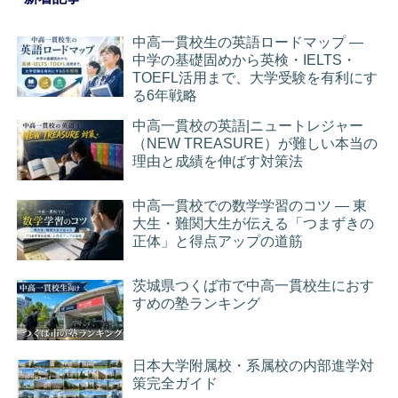
中高一貫校生の英語ロードマップ ―
中学の基礎固めから英検・IELTS・
TOEFL活用まで、大学受験を有利にす
る6年戦略
中高一貫校の英語|ニュートレジャー
（NEW TREASURE）が難しい本当の
理由と成績を伸ばす対策法
中高一貫校での数学学習のコツ ― 東
大生・難関大生が伝える「つまずきの
正体」と得点アップの道筋
茨城県つくば市で中高一貫校生におす
すめの塾ランキング
日本大学附属校・系属校の内部進学対
策完全ガイド