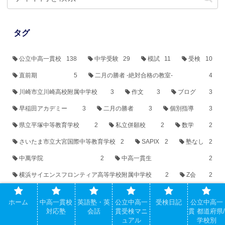
タグ
公立中高一貫校
138
中学受験
29
模試
11
受検
10
直前期
5
二月の勝者 -絶対合格の教室-
4
川崎市立川崎高校附属中学校
3
作文
3
ブログ
3
早稲田アカデミー
3
二月の勝者
3
個別指導
3
県立平塚中等教育学校
2
私立併願校
2
数学
2
さいたま市立大宮国際中等教育学校
2
SAPIX
2
塾なし
2
中萬学院
2
中高一貫生
2
横浜サイエンスフロンティア高等学校附属中学校
2
Z会
2
THE夜会
1
横浜市立南高校附属中学校
1
小3
1
ホーム
中高一貫校
英語塾・英
公立中高一
受検日記
公立中高一
内部進学
1
ways
1
合格最低点
1
対応塾
会話
貫受検マニ
貫 都道府県/
ュアル
学校別
モンテッソーリ教育
1
合格実績
1
中学入学準備
1