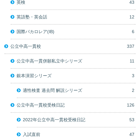
英検
43
英語塾・英会話
12
国際バカロレア(IB)
6
公立中高一貫校
337
公立中高一貫併願私立中シリーズ
11
銀本演習シリーズ
3
適性検査 過去問 解説シリーズ
2
公立中高一貫校受検日記
126
2022年公立中高一貫校受検日記
53
入試直前
47