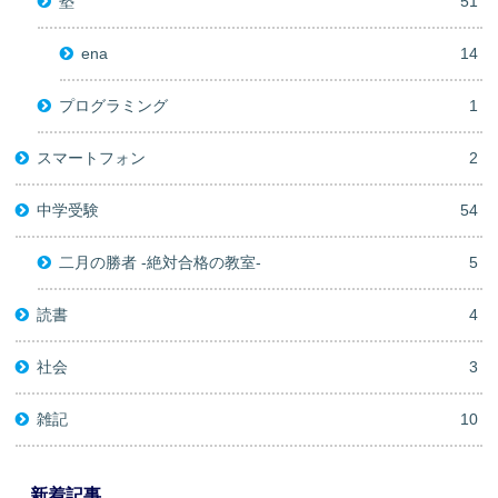
塾
51
ena
14
プログラミング
1
スマートフォン
2
中学受験
54
二月の勝者 -絶対合格の教室-
5
読書
4
社会
3
雑記
10
新着記事