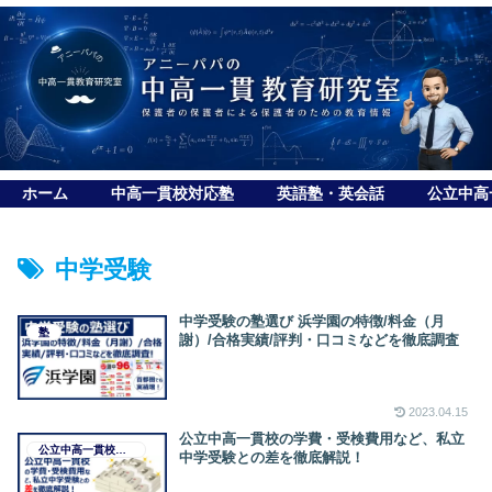
ホーム
中高一貫校対応塾
英語塾・英会話
公立中高
中学受験
中学受験の塾選び 浜学園の特徴/料金（月
塾
謝）/合格実績/評判・口コミなどを徹底調査
2023.04.15
公立中高一貫校の学費・受検費用など、私立
公立中高一貫校受検マニュアル
中学受験との差を徹底解説！