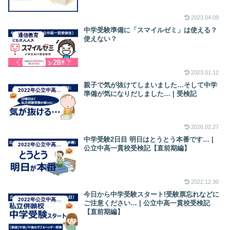
2023.04.09
中学受験準備に「スマイルゼミ」は使える？
通信教育
使えない？
2023.01.12
親子で気が抜けてしまいました…そして中学
2022年公立中高一貫校受検日記
準備が気になりだしました… | 受検記
2026.02.27
中学受験2日目 明日はとうとう本番です… |
2022年公立中高一貫校受検日記
公立中高一貫校受検記【直前期編】
2022.12.30
今日から中学受験スタート!受験票忘れなどに
2022年公立中高一貫校受検日記
ご注意ください… | 公立中高一貫校受検記
【直前期編】