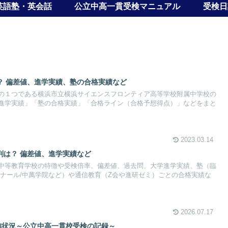
英語塾・英会話
公立中高一貫受検マニュアル
受検日
？ 偏差値、進学実績、塾の合格実績など
の１つである横浜市立横浜サイエンスフロンティア高等学校附属中学校の
進学実績」「塾の合格実績」「合格ライン（合格予想得点）」などをまと
2023.03.14
判は？ 偏差値、進学実績など
中等教育学校の特徴や受検倍率、偏差値、過去問、大学進学実績、塾（臨
ゼミナール/中萬学院など）や通信教育（Z会や進研ゼミ）ごとの合格実績な
2026.07.17
強状況～公立中高一貫校受検の記録～