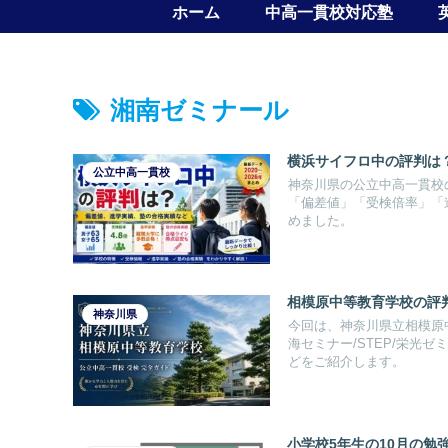
ホーム
中高一貫校対応塾
湘南ゼミナール
横浜サイフロ中の評判は
公立中高一貫校
神奈川県の公立中高一貫校
「偏差値」「受検倍率」「
めました。
相模原中等教育学校の評
神奈川県
今回は、神奈川県立相模原
海セミナー/STEP/栄光
どをご紹介します。
小学校5年生の10月の勉