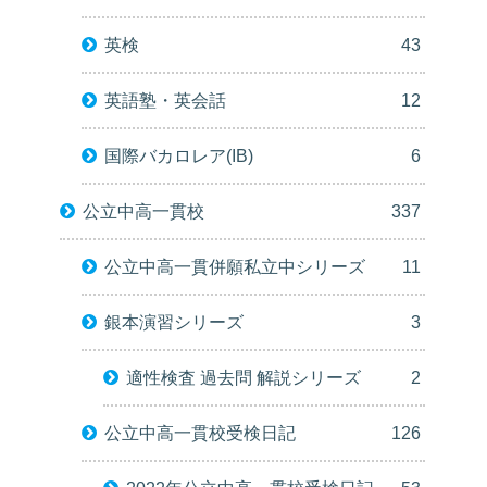
英検
43
英語塾・英会話
12
国際バカロレア(IB)
6
公立中高一貫校
337
公立中高一貫併願私立中シリーズ
11
銀本演習シリーズ
3
適性検査 過去問 解説シリーズ
2
公立中高一貫校受検日記
126