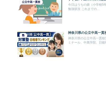
公立中高一貫校
今日はうちの娘（小学校5年
勉強状況 これまでの...
神奈川県の公立中高一貫
塾
神奈川県の公立中高一貫校
ミナール、中萬学院、日能研