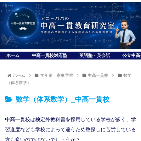
ホーム
中高一貫校対応塾
英語塾・英会話
公立中高
ホーム
学年別 家庭学習
中高一貫校
数学
（体系数学）
数学（体系数学）_中高一貫校
中高一貫校は検定外教科書を採用している学校が多く、学
習進度なども学校によって違うため塾探しに苦労している
方も多いのではないでしょうか？