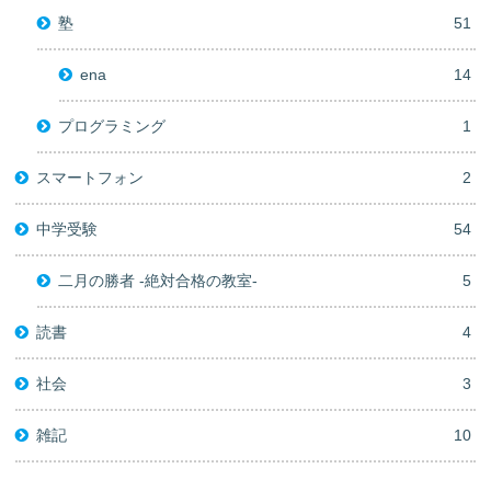
塾
51
ena
14
プログラミング
1
スマートフォン
2
中学受験
54
二月の勝者 -絶対合格の教室-
5
読書
4
社会
3
雑記
10