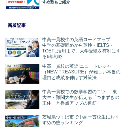
すめ塾もご紹介
新着記事
中高一貫校生の英語ロードマップ ―
中学の基礎固めから英検・IELTS・
TOEFL活用まで、大学受験を有利にす
る6年戦略
中高一貫校の英語|ニュートレジャー
（NEW TREASURE）が難しい本当の
理由と成績を伸ばす対策法
中高一貫校での数学学習のコツ ― 東
大生・難関大生が伝える「つまずきの
正体」と得点アップの道筋
茨城県つくば市で中高一貫校生におす
すめの塾ランキング