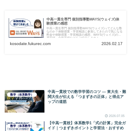
中高一貫生専門 個別指導塾WAYS(ウェイズ)体
験授業の感想
中高一貫生専門 個別指導塾WAYS(ウェイズ)ってどんな塾
なのか？体験授業・学習相談に参加してきたので気になる
料金や体験授業・学習相談の感想、WAYS(ウェイズ)の指
導実績・合格実績などをご紹介します！
kosodate.fukurec.com
2026.02.17
中高一貫校での数学学習のコツ ― 東大生・難
数学（体系数学）
関大生が伝える「つまずきの正体」と得点ア
ップの道筋
2026.07.05
【中高一貫校】体系数学1「式の計算」完全ガ
数学（体系数学）
イド｜つまずきポイントと学習法・おすすめ