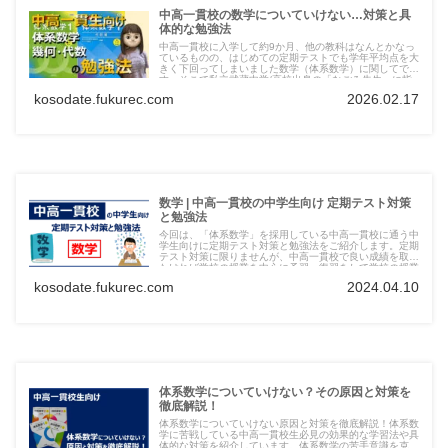
中高一貫校の数学についていけない…対策と具
体的な勉強法
中高一貫校に入学して約9か月、他の教科はなんとかなっ
ているものの、はじめての定期テストでも学年平均点を大
きく下回ってしまいました数学（体系数学）に関してで
す。そこで私立武蔵中学/高校出身の「なごみ先生」に指
導していただき成績が上向いてきました。今回は具体的な
kosodate.fukurec.com
2026.02.17
対策や勉強法をご紹介します。
数学 | 中高一貫校の中学生向け 定期テスト対策
と勉強法
今回は、「体系数学」を採用している中高一貫校に通う中
学生向けに定期テスト対策と勉強法をご紹介します。定期
テスト対策に限りませんが、中高一貫校で良い成績を取り
たければ学校の授業を中心に予習・復習をして学校の授業
が理解できる準備と定着させるための演習を繰り返すのが
kosodate.fukurec.com
2024.04.10
基本です。
体系数学についていけない？その原因と対策を
徹底解説！
体系数学についていけない原因と対策を徹底解説！体系数
学に苦戦している中高一貫校生必見の効果的な学習法や具
体的な対策を紹介しています。体系数学の苦手意識を克服