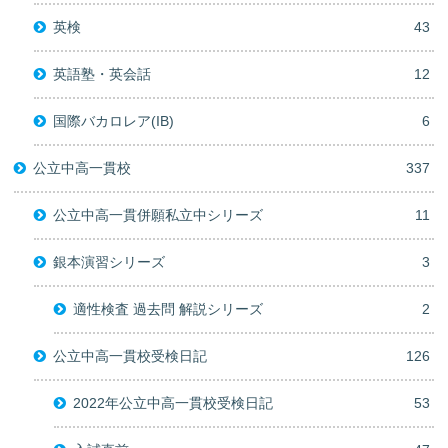
英検
43
英語塾・英会話
12
国際バカロレア(IB)
6
公立中高一貫校
337
公立中高一貫併願私立中シリーズ
11
銀本演習シリーズ
3
適性検査 過去問 解説シリーズ
2
公立中高一貫校受検日記
126
2022年公立中高一貫校受検日記
53