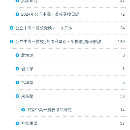
入試直前
47
2024年公立中高一貫校受検日記
72
公立中高一貫校受検マニュアル
24
公立中高一貫校_都道府県別・学校別_徹底解説
140
北海道
3
岩手県
1
宮城県
5
東京都
33
都立中高一貫校徹底研究
14
神奈川県
37