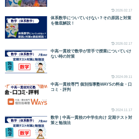
2026.02.17
体系数学についていけない？その原因と対策
数学（体系数学）
を徹底解説！
2026.02.17
中高一貫校で数学が苦手で授業についていけ
数学（体系数学）
ない時の対策
2024.09.11
中高一貫校専門 個別指導塾WAYSの料金・口
中高一貫校対応塾
コミ・評判
2024.11.17
数学 | 中高一貫校の中学生向け 定期テスト対
数学（体系数学）
策と勉強法