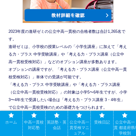
2023年度の進研ゼミの公立中高一貫校の合格者数は合計1,265名で
す。
進研ゼミは、小学校の授業レベルの「小学生講座」に加えて「考え
る力・プラス 中学受験講座」や「考える力・プラス講座（公立中
高一貫校受検対応）」などのオプション講座が多数あります。
オプションの講座ですが、「考える力・プラス講座（公立中高一貫
校受検対応）」単体での受講が可能です。
「考える力・プラス 中学受験講座」や「考える力・プラス講座
（公立中高一貫校受検対応）」の対象は小学5〜6年生ですが、小学
3〜4年生で受講したい場合は「考える力・プラス講座 3・4年生」
で公立中高一貫校受検のための基礎力をつけられます。
ホーム
中高一貫校
英語塾・英
公立中高一
受検日記
公立中高一
詳細ページ
対応塾
会話
貫受検マニ
貫 都道府県/
ュアル
学校別