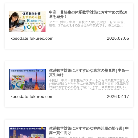
中高一貫校生の体系数学対策におすすめの塾10
選を紹介！
アニー（中3）中高一貫校に入学したのは、もう3年前。
現在、3年生の3月で数日後が卒業式です。※この記...
kosodate.fukurec.com
2026.07.05
体系数学対策におすすめな東京の塾 9選 | 中高一
貫生向け
今回は、中高一貫校生活のスタートから体系数学に苦しん
だ娘の経験などから学んだ体系数学対策と東京で体系数学
対策におすすめの塾をご紹介します。体系数学は難しいの
で予習や復習が必須です。ただ部活動などで放課後も忙し
い中学生が予習、復習を自力ですすめるのは厳しい場合も
kosodate.fukurec.com
2026.02.17
あるかと思います。苦戦している場合は、早めに塾などに
相談した方が、傷は浅くて済む場合も多いと思います。
体系数学対策におすすめな神奈川県の塾 9選 | 中
高一貫生向け