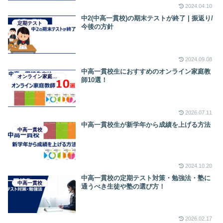
2024.04.10
中2(中高一貫校)の期末テストが終了 | 振返り/
定期テスト
今後の方針
2024.09.08
中高一貫校生におすすめのオンライン家庭教
オンライン家庭教師
師10選！
2026.07.11
中高一貫校生が新学年から成績を上げる方法
中高一貫校
2024.10.20
中高一貫校の定期テスト対策・勉強法・塾に
中高一貫校
通うべき生徒や塾の選び方！
2026.02.17