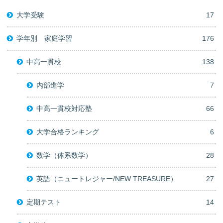
大学受験
17
学年別 家庭学習
176
中高一貫校
138
内部進学
7
中高一貫校対応塾
66
大学合格ランキング
6
数学（体系数学）
28
英語（ニュートレジャー/NEW TREASURE）
27
定期テスト
14