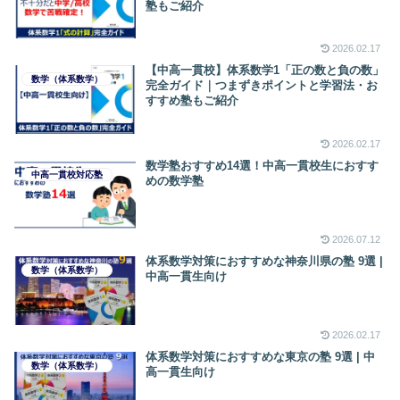
塾もご紹介
2026.02.17
【中高一貫校】体系数学1「正の数と負の数」
数学（体系数学）
完全ガイド｜つまずきポイントと学習法・お
すすめ塾もご紹介
2026.02.17
数学塾おすすめ14選！中高一貫校生におすす
中高一貫校対応塾
めの数学塾
2026.07.12
体系数学対策におすすめな神奈川県の塾 9選 |
数学（体系数学）
中高一貫生向け
2026.02.17
体系数学対策におすすめな東京の塾 9選 | 中
数学（体系数学）
高一貫生向け