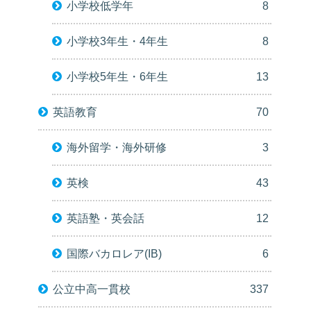
小学校低学年
8
小学校3年生・4年生
8
小学校5年生・6年生
13
英語教育
70
海外留学・海外研修
3
英検
43
英語塾・英会話
12
国際バカロレア(IB)
6
公立中高一貫校
337