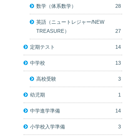
数学（体系数学）
28
英語（ニュートレジャー/NEW
TREASURE）
27
定期テスト
14
中学校
13
高校受験
3
幼児期
1
中学進学準備
14
小学校入学準備
3