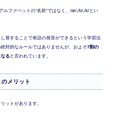
ファベットの“名前”ではなく、/æ/,/b/,/k/とい
足し算することで単語の発音ができるという学習法
め絶対的なルールではありませんが、およそ
7割の
になる
と言われています。
ことのメリット
メリットがあります。